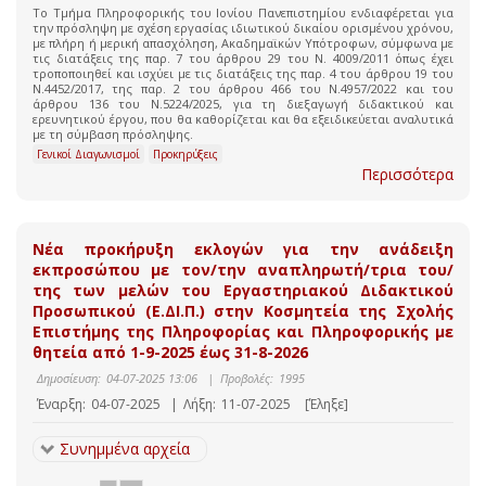
Το Τμήμα Πληροφορικής του Ιονίου Πανεπιστημίου ενδιαφέρεται για
την πρόσληψη με σχέση εργασίας ιδιωτικού δικαίου ορισμένου χρόνου,
με πλήρη ή μερική απασχόληση, Ακαδημαϊκών Υπότροφων, σύμφωνα με
τις διατάξεις της παρ. 7 του άρθρου 29 του Ν. 4009/2011 όπως έχει
τροποποιηθεί και ισχύει με τις διατάξεις της παρ. 4 του άρθρου 19 του
Ν.4452/2017, της παρ. 2 του άρθρου 466 του Ν.4957/2022 και του
άρθρου 136 του Ν.5224/2025, για τη διεξαγωγή διδακτικού και
ερευνητικού έργου, που θα καθορίζεται και θα εξειδικεύεται αναλυτικά
με τη σύμβαση πρόσληψης.
Γενικοί Διαγωνισμοί
Προκηρύξεις
Περισσότερα
Νέα προκήρυξη εκλογών για την ανάδειξη
εκπροσώπου με τον/την αναπληρωτή/τρια του/
της των μελών του Εργαστηριακού Διδακτικού
Προσωπικού (Ε.ΔΙ.Π.) στην Κοσμητεία της Σχολής
Επιστήμης της Πληροφορίας και Πληροφορικής με
θητεία από 1-9-2025 έως 31-8-2026
Δημοσίευση:
04-07-2025 13:06
|
Προβολές:
1995
Έναρξη:
04-07-2025
|
Λήξη:
11-07-2025
[Έληξε]
Συνημμένα αρχεία