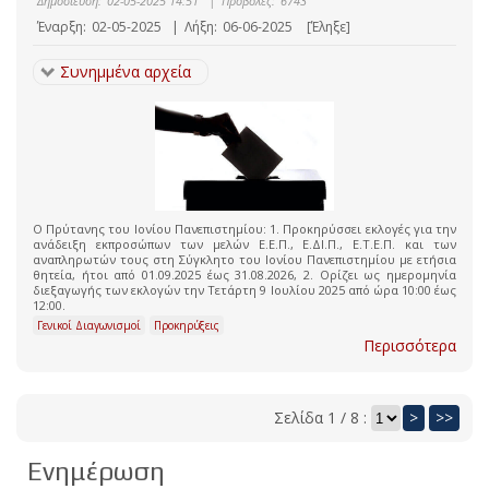
Δημοσίευση:
02-05-2025 14:51
|
Προβολές:
6743
Έναρξη:
02-05-2025
|
Λήξη:
06-06-2025
[Έληξε]
Συνημμένα αρχεία
Ο Πρύτανης του Ιονίου Πανεπιστημίου: 1. Προκηρύσσει εκλογές για την
ανάδειξη εκπροσώπων των μελών Ε.Ε.Π., Ε.ΔΙ.Π., Ε.Τ.Ε.Π. και των
αναπληρωτών τους στη Σύγκλητο του Ιονίου Πανεπιστημίου με ετήσια
θητεία, ήτοι από 01.09.2025 έως 31.08.2026, 2. Ορίζει ως ημερομηνία
διεξαγωγής των εκλογών την Τετάρτη 9 Ιουλίου 2025 από ώρα 10:00 έως
12:00.
Γενικοί Διαγωνισμοί
Προκηρύξεις
Περισσότερα
Σελίδα 1 / 8 :
>
>>
Ενημέρωση