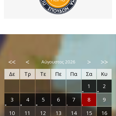
<<
<
>
>>
Αύγουστος 2026
Δε
Τρ
Τε
Πε
Πα
Σα
Κυ
1
2
3
4
5
6
7
8
9
10
11
12
13
14
15
16