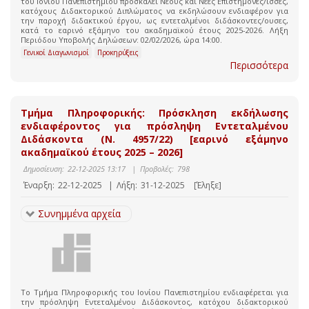
του Ιονίου Πανεπιστημίου προσκαλεί Νέους και Νέες Επιστήμονες/ισσες,
κατόχους Διδακτορικού Διπλώματος να εκδηλώσουν ενδιαφέρον για
την παροχή διδακτικού έργου, ως εντεταλμένοι διδάσκοντες/ουσες,
κατά το εαρινό εξάμηνο του ακαδημαϊκού έτους 2025-2026. Λήξη
Περιόδου Υποβολής Δηλώσεων: 02/02/2026, ώρα 14:00.
Γενικοί Διαγωνισμοί
Προκηρύξεις
Περισσότερα
Τμήμα Πληροφορικής: Πρόσκληση εκδήλωσης
ενδιαφέροντος για πρόσληψη Εντεταλμένου
Διδάσκοντα (Ν. 4957/22) [εαρινό εξάμηνο
ακαδημαϊκού έτους 2025 – 2026]
Δημοσίευση:
22-12-2025 13:17
|
Προβολές:
798
Έναρξη:
22-12-2025
|
Λήξη:
31-12-2025
[Έληξε]
Συνημμένα αρχεία
Το Τμήμα Πληροφορικής του Ιονίου Πανεπιστημίου ενδιαφέρεται για
την πρόσληψη Εντεταλμένου Διδάσκοντος, κατόχου διδακτορικού