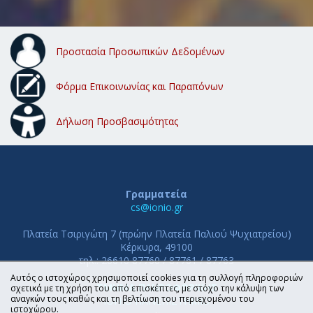
Προστασία Προσωπικών Δεδομένων
Φόρμα Επικοινωνίας και Παραπόνων
Δήλωση Προσβασιμότητας
Γραμματεία
cs@ionio.gr
Πλατεία Τσιριγώτη 7 (πρώην Πλατεία Παλιού Ψυχιατρείου)
Κέρκυρα, 49100
τηλ.: 26610 87760 / 87761 / 87763
Αυτός ο ιστοχώρος χρησιμοποιεί cookies για τη συλλογή πληροφοριών
ΤΜΗΜΑ ΠΛΗΡΟΦΟΡΙΚΗΣ
σχετικά με τη χρήση του από επισκέπτες, με στόχο την κάλυψη των
αναγκών τους καθώς και τη βελτίωση του περιεχομένου του
ΙΟΝΙΟ ΠΑΝΕΠΙΣΤΗΜΙΟ
ιστοχώρου.