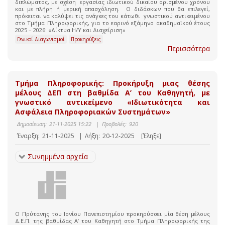
διπλώματος, με σχέση εργασίας ιδιωτικού δικαίου ορισμένου χρόνου
και με πλήρη ή μερική απασχόληση. Ο διδάσκων που θα επιλεγεί,
πρόκειται να καλύψει τις ανάγκες του κάτωθι γνωστικού αντικειμένου
στο Τμήμα Πληροφορικής, για το εαρινό εξάμηνο ακαδημαϊκού έτους
2025 – 2026: «Δίκτυα Η/Υ και Διαχείριση»
Γενικοί Διαγωνισμοί
Προκηρύξεις
Περισσότερα
Τμήμα Πληροφορικής: Προκήρυξη μιας θέσης
μέλους ΔΕΠ στη βαθμίδα Α’ του Καθηγητή, με
γνωστικό αντικείμενο «Ιδιωτικότητα και
Ασφάλεια Πληροφοριακών Συστημάτων»
Δημοσίευση:
21-11-2025 15:22
|
Προβολές:
920
Έναρξη:
21-11-2025
|
Λήξη:
20-12-2025
[Έληξε]
Συνημμένα αρχεία
O Πρύτανης του Ιονίου Πανεπιστημίου προκηρύσσει μία θέση μέλους
Δ.Ε.Π. της βαθμίδας Α’ του Καθηγητή στο Τμήμα Πληροφορικής της