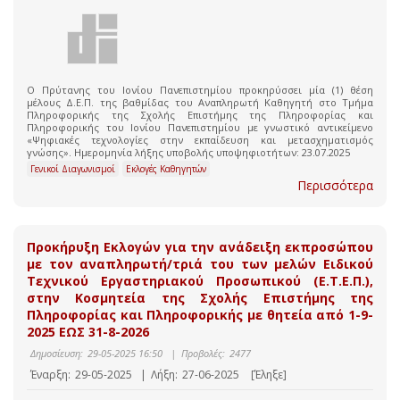
O Πρύτανης του Ιονίου Πανεπιστημίου προκηρύσσει μία (1) θέση
μέλους Δ.Ε.Π. της βαθμίδας του Αναπληρωτή Καθηγητή στο Τμήμα
Πληροφορικής της Σχολής Επιστήμης της Πληροφορίας και
Πληροφορικής του Ιονίου Πανεπιστημίου με γνωστικό αντικείμενο
«Ψηφιακές τεχνολογίες στην εκπαίδευση και μετασχηματισμός
γνώσης». Ημερομηνία λήξης υποβολής υποψηφιοτήτων: 23.07.2025
Γενικοί Διαγωνισμοί
Εκλογές Καθηγητών
Περισσότερα
Προκήρυξη Εκλογών για την ανάδειξη εκπροσώπου
με τον αναπληρωτή/τριά του των μελών Ειδικού
Τεχνικού Εργαστηριακού Προσωπικού (Ε.Τ.Ε.Π.),
στην Κοσμητεία της Σχολής Επιστήμης της
Πληροφορίας και Πληροφορικής με θητεία από 1-9-
2025 ΕΩΣ 31-8-2026
Δημοσίευση:
29-05-2025 16:50
|
Προβολές:
2477
Έναρξη:
29-05-2025
|
Λήξη:
27-06-2025
[Έληξε]