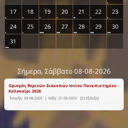
17
18
19
20
21
22
23
24
25
26
27
28
29
30
31
Σήμερα
, Σάββατο 08-08-2026
Ορισμός θερινών διακοπών Ιονίου Πανεπιστημίου -
Καλοκαίρι 2026
Έναρξη:
03-08-2026
|
Λήξη:
21-08-2026
[Σε Εξέλιξη]