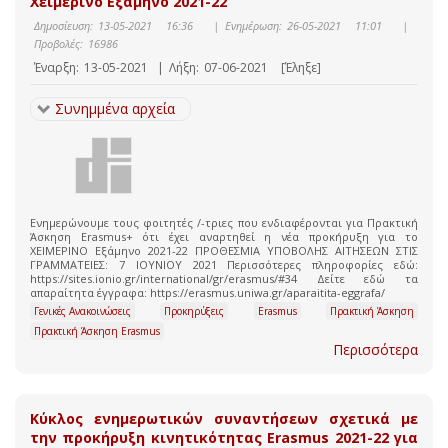
Χειμερινό Εξάμηνο 2021-22
Δημοσίευση:
13-05-2021 16:36
|
Ενημέρωση:
26-05-2021 11:01
|
Προβολές:
16986
Έναρξη:
13-05-2021
|
Λήξη:
07-06-2021
[Έληξε]
Συνημμένα αρχεία
Ενημερώνουμε τους φοιτητές /-τριες που ενδιαφέρονται για Πρακτική
Άσκηση Erasmus+ ότι έχει αναρτηθεί η νέα προκήρυξη για το
XEIMEΡΙΝΟ Εξάμηνο 2021-22 ΠΡΟΘΕΣΜΙΑ ΥΠΟΒΟΛΗΣ ΑΙΤΗΣΕΩΝ ΣΤΙΣ
ΓΡΑΜΜΑΤΕΙΕΣ: 7 ΙΟΥΝΙΟΥ 2021 Περισσότερες πληροφορίες εδώ:
https://sites.ionio.gr/international/gr/erasmus/#34 Δείτε εδώ τα
απαραίτητα έγγραφα: https://erasmus.uniwa.gr/aparaitita-eggrafa/
Γενικές Ανακοινώσεις
Προκηρύξεις
Erasmus
Πρακτική Άσκηση
Πρακτική Άσκηση Erasmus
Περισσότερα
Κύκλος ενημερωτικών συναντήσεων σχετικά με
την προκήρυξη κινητικότητας Erasmus 2021-22 για