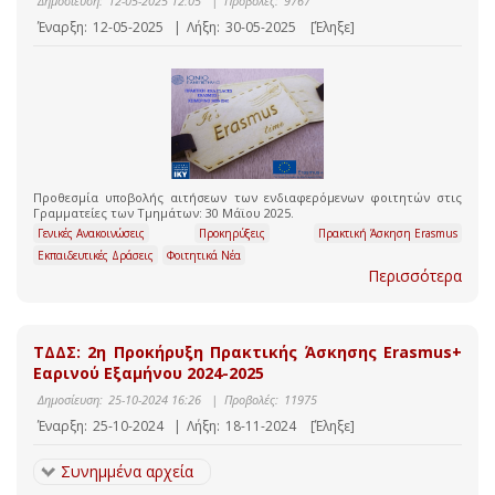
Δημοσίευση:
12-05-2025 12:05
|
Προβολές:
9767
Έναρξη:
12-05-2025
|
Λήξη:
30-05-2025
[Έληξε]
Προθεσμία υποβολής αιτήσεων των ενδιαφερόμενων φοιτητών στις
Γραμματείες των Τμημάτων: 30 Μάϊου 2025.
Γενικές Ανακοινώσεις
Προκηρύξεις
Πρακτική Άσκηση Erasmus
Εκπαιδευτικές Δράσεις
Φοιτητικά Νέα
Περισσότερα
ΤΔΔΣ: 2η Προκήρυξη Πρακτικής Άσκησης Erasmus+
Εαρινού Εξαμήνου 2024-2025
Δημοσίευση:
25-10-2024 16:26
|
Προβολές:
11975
Έναρξη:
25-10-2024
|
Λήξη:
18-11-2024
[Έληξε]
Συνημμένα αρχεία