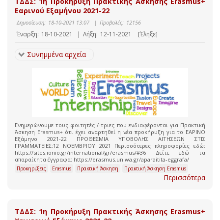
ΤΔΔΣ: 1η Προκήρυξη Πρακτικής Άσκησης Erasmus+
Εαρινού Εξαμήνου 2021-22
Δημοσίευση:
18-10-2021 13:07
|
Προβολές:
12156
Έναρξη:
18-10-2021
|
Λήξη:
12-11-2021
[Έληξε]
Συνημμένα αρχεία
Ενημερώνουμε τους φοιτητές /-τριες που ενδιαφέρονται για Πρακτική
Άσκηση Erasmus+ ότι έχει αναρτηθεί η νέα προκήρυξη για το ΕΑΡΙΝΟ
Εξάμηνο 2021-22 ΠΡΟΘΕΣΜΙΑ ΥΠΟΒΟΛΗΣ ΑΙΤΗΣΕΩΝ ΣΤΙΣ
ΓΡΑΜΜΑΤΕΙΕΣ:12 ΝΟΕΜΒΡΙΟΥ 2021 Περισσότερες πληροφορίες εδώ:
https://sites.ionio.gr/international/gr/erasmus/#36 Δείτε εδώ τα
απαραίτητα έγγραφα: https://erasmus.uniwa.gr/aparaitita-eggrafa/
Προκηρύξεις
Erasmus
Πρακτική Άσκηση
Πρακτική Άσκηση Erasmus
Περισσότερα
ΤΔΔΣ: 1η Προκήρυξη Πρακτικής Άσκησης Erasmus+