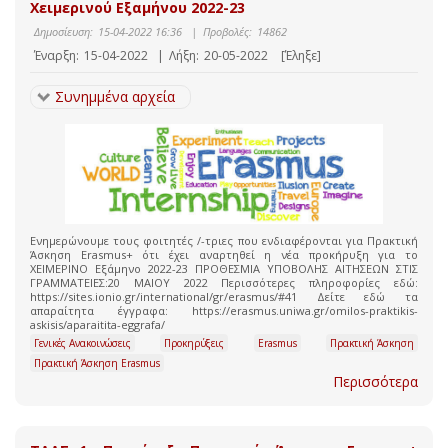
Χειμερινού Εξαμήνου 2022-23
Δημοσίευση:
15-04-2022 16:36
|
Προβολές:
14862
Έναρξη:
15-04-2022
|
Λήξη:
20-05-2022
[Έληξε]
Συνημμένα αρχεία
Ενημερώνουμε τους φοιτητές /-τριες που ενδιαφέρονται για Πρακτική
Άσκηση Erasmus+ ότι έχει αναρτηθεί η νέα προκήρυξη για το
ΧΕΙΜΕΡΙΝΟ Εξάμηνο 2022-23 ΠΡΟΘΕΣΜΙΑ ΥΠΟΒΟΛΗΣ ΑΙΤΗΣΕΩΝ ΣΤΙΣ
ΓΡΑΜΜΑΤΕΙΕΣ:20 ΜΑΙΟΥ 2022 Περισσότερες πληροφορίες εδώ:
https://sites.ionio.gr/international/gr/erasmus/#41 Δείτε εδώ τα
απαραίτητα έγγραφα: https://erasmus.uniwa.gr/omilos-praktikis-
askisis/aparaitita-eggrafa/
Γενικές Ανακοινώσεις
Προκηρύξεις
Erasmus
Πρακτική Άσκηση
Πρακτική Άσκηση Erasmus
Περισσότερα