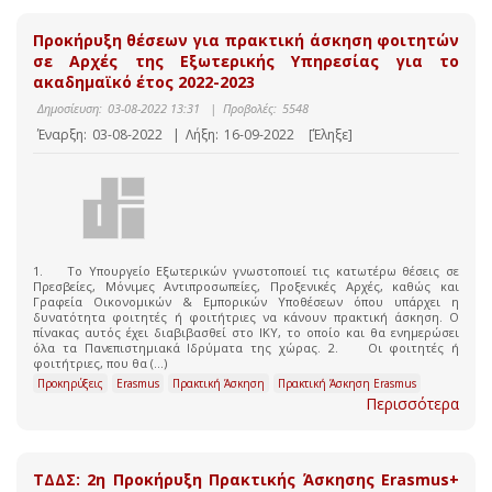
Προκήρυξη θέσεων για πρακτική άσκηση φοιτητών
σε Aρχές της Εξωτερικής Υπηρεσίας για το
ακαδημαϊκό έτος 2022-2023
Δημοσίευση:
03-08-2022 13:31
|
Προβολές:
5548
Έναρξη:
03-08-2022
|
Λήξη:
16-09-2022
[Έληξε]
1. To Υπουργείο Εξωτερικών γνωστοποιεί τις κατωτέρω θέσεις σε
Πρεσβείες, Μόνιμες Αντιπροσωπείες, Προξενικές Αρχές, καθώς και
Γραφεία Οικονομικών & Εμπορικών Υποθέσεων όπου υπάρχει η
δυνατότητα φοιτητές ή φοιτήτριες να κάνουν πρακτική άσκηση. Ο
πίνακας αυτός έχει διαβιβασθεί στο ΙΚΥ, το οποίο και θα ενημερώσει
όλα τα Πανεπιστημιακά Ιδρύματα της χώρας. 2. Οι φοιτητές ή
φοιτήτριες, που θα (...)
Προκηρύξεις
Erasmus
Πρακτική Άσκηση
Πρακτική Άσκηση Erasmus
Περισσότερα
ΤΔΔΣ: 2η Προκήρυξη Πρακτικής Άσκησης Erasmus+