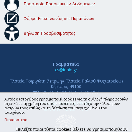
Προστασία Προσωπικών Δεδομένων
Φόρμα Επικοινωνίας και Παραπόνων
Δήλωση Προσβασιμότητας
Γραμματεία
cs@ionio.gr
Πλατεία Τσιριγώτη 7 (πρώην Πλατεία Παλιού Ψυχιατρείου)
Κέρκυρα, 49100
τηλ.: 26610 87760 / 87761 / 87763
Αυτός ο ιστοχώρος χρησιμοποιεί cookies για τη συλλογή πληροφοριών
ΤΜΗΜΑ ΠΛΗΡΟΦΟΡΙΚΗΣ
σχετικά με τη χρήση του από επισκέπτες, με στόχο την κάλυψη των
αναγκών τους καθώς και τη βελτίωση του περιεχομένου του
ΙΟΝΙΟ ΠΑΝΕΠΙΣΤΗΜΙΟ
ιστοχώρου.
Περισσότερα
Επιλέξτε ποιοι τύποι cookies θέλετε να χρησιμοποιηθούν