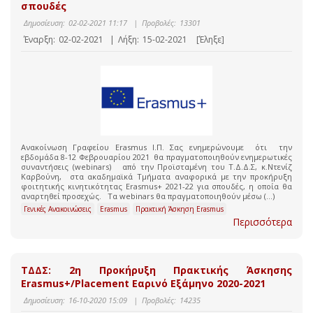
σπουδές
Δημοσίευση:
02-02-2021 11:17
|
Προβολές:
13301
Έναρξη:
02-02-2021
|
Λήξη:
15-02-2021
[Έληξε]
Ανακοίνωση Γραφείου Erasmus I.Π. Σας ενημερώνουμε ότι την
εβδομάδα 8-12 Φεβρουαρίου 2021 θα πραγματοποιηθούν ενημερωτικές
συναντήσεις (webinars) από την Προϊσταμένη του Τ.Δ.Δ.Σ, κ.Ντενίζ
Καρβούνη, στα ακαδημαϊκά Τμήματα αναφορικά με την προκήρυξη
φοιτητικής κινητικότητας Εrasmus+ 2021-22 για σπουδές, η οποία θα
αναρτηθεί προσεχώς. Τα webinars θα πραγματοποιηθούν μέσω (...)
Γενικές Ανακοινώσεις
Erasmus
Πρακτική Άσκηση Erasmus
Περισσότερα
ΤΔΔΣ: 2η Προκήρυξη Πρακτικής Άσκησης
Erasmus+/Placement Εαρινό Εξάμηνο 2020-2021
Δημοσίευση:
16-10-2020 15:09
|
Προβολές:
14235