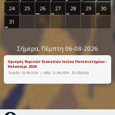
24
25
26
27
28
29
30
31
Σήμερα
, Πέμπτη 06-08-2026
Ορισμός θερινών διακοπών Ιονίου Πανεπιστημίου -
Καλοκαίρι 2026
Έναρξη:
03-08-2026
|
Λήξη:
21-08-2026
[Σε Εξέλιξη]