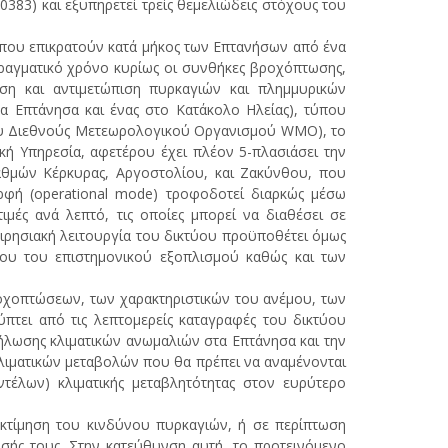
383) και εξυπηρετεί τρείς θεμελιώδεις στόχους του
που επικρατούν κατά μήκος των Επτανήσων από ένα
ραγματικό χρόνο κυρίως οι συνθήκες βροχόπτωσης,
ωση και αντιμετώπιση πυρκαγιών και πλημμυρικών
α Επτάνησα και ένας στο Κατάκολο Ηλείας), τύπου
ου Διεθνούς Μετεωρολογικού Οργανισμού WMO), το
ή Υπηρεσία, αφετέρου έχει πλέον 5-πλασιάσει την
αθμών Κέρκυρας, Αργοστολίου, και Ζακύνθου, που
ορφή (operational mode) τροφοδοτεί διαρκώς μέσω
μές ανά λεπτό, τις οποίες μπορεί να διαθέσει σε
ιρησιακή λειτουργία του δικτύου προϋποθέτει όμως
όλου του επιστημονικού εξοπλισμού καθώς και των
οχοπτώσεων, των χαρακτηριστικών του ανέμου, των
πτει από τις λεπτομερείς καταγραφές του δικτύου
δήλωσης κλιματικών ανωμαλιών στα Επτάνησα και την
κλιματικών μεταβολών που θα πρέπει να αναμένονται
έλων) κλιματικής μεταβλητότητας στον ευρύτερο
κτίμηση του κινδύνου πυρκαγιών, ή σε περίπτωση
οσής τους. Στην κατεύθυνση αυτή, το προτεινόμενο