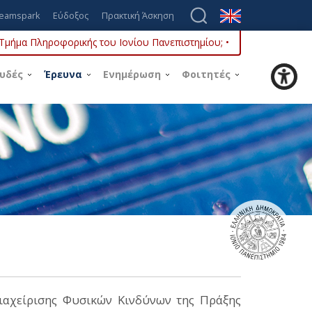
eamspark
Εύδοξος
Πρακτική Άσκηση
ο Τμήμα Πληροφορικής του Ιονίου Πανεπιστημίου; •
υδές
Έρευνα
Ενημέρωση
Φοιτητές
ιαχείρισης Φυσικών Κινδύνων της Πράξης