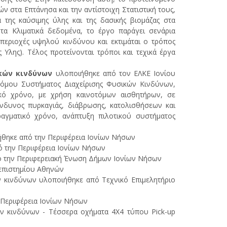
 στα Επτάνησα και την αντίστοιχη Στατιστική τους,
 της καύσιμης ύλης και της δασικής βιομάζας στα
α Κλιματικά δεδομένα, το έργο παράγει σενάρια
 περιοχές υψηλού κινδύνου και εκτιμάται ο τρόπος
Υλης). Τέλος προτείνονται τρόποι και τεχικά έργα
κών κινδύνων
υλοποιήθηκε από τον ΕΛΚΕ Ιονίου
τόμου Συστήματος Διαχείρισης Φυσικών Κινδύνων,
κό χρόνο, με χρήση καινοτόμων αισθητήρων, σε
ίνδυνος πυρκαγιάς, διάβρωσης, κατολισθήσεων και
αγματικό χρόνο, ανάπτυξη πιλοτικού συστήματος
ιήθηκε από την Περιφέρεια Ιονίων Νήσων
ό την Περιφέρεια Ιονίων Νήσων
ό την Περιφερειακή Ένωση Δήμων Ιονίων Νήσων
νεπιστημίου Αθηνών
ν κινδύνων υλοποιήθηκε από Τεχνικό Επιμελητήριο
 Περιφέρεια Ιονίων Νήσων
ών κινδύνων - Τέσσερα οχήματα 4Χ4 τύπου Pick-up