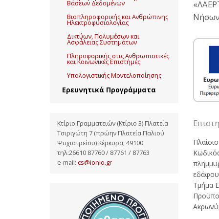
«ΛΑΕΡ
Βάσεων Δεδομένων
Νήσων
Βιοπληροφορικής και Ανθρώπινης
Ηλεκτροφυσιολογίας
Δικτύων, Πολυμέσων και
Ασφάλειας Συστημάτων
Πληροφορικής στις Ανθρωπιστικές
και Κοινωνικές Επιστήμες
Υπολογιστικής Μοντελοποίησης
Ερευνητικά Προγράμματα
Επιστ
Κτίριο Γραμματειών (Κτίριο 3) Πλατεία
Τσιριγώτη 7 (πρώην Πλατεία Παλιού
Πλαίσιο
Ψυχιατρείου) Κέρκυρα, 49100
Κωδικός
τηλ:26610 87760 / 87761 / 87763
e-mail:
cs@ionio.gr
πλημμυ
εδάφους
Τμήμα Ε
Προϋπολ
Ακρωνύ