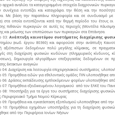
 αρχικά αναλύει τα καταγεγραμμένα στοιχεία διαχρονικών πυρκαγιών
ν συνέχεια εντοπίζει και καταγράφει την θέση και την ποσότητα
σα. Με βάση την παραπάνω πληροφορία και σε συνδυασμό με τ
α) στα οποία εντοπίζονται κατά την θερμή περίοδο του έτους οι
ης πιθανών πυρκαγιών σε αυτές τις περιοχές (Μοντέλα Κάυσιμης 
ς και μείωσης των επιπτώσεων των πυρκαγιών στα Επτάνησα.
ο 03:
Ανάπτυξη καινοτόμου συστήματος διαχείρισης φυσι
τημίου (κωδ. έργου 80360) και αφορούσε στην ανάπτυξη Καινο
ή αξιόπιστων δεδομένων πολύ μεγάλης κλίμακας, σε πραγματι
ές στη διαχείριση φυσικών κινδύνων (πλημμυρικός κίνδυνος, κ
ώσεων), δημιουργία αλγορίθμων επεξεργασίας δεδομένων σε πρ
ισης έκτακτων αναγκών
 04:
Διαχείριση και λειτουργία επιχειρησιακού συστήματος υλοπο
 05: Προμήθεια ειδών για εθελοντικές ομάδες ΠΙΝ υλοποιήθηκε απ
 06: Δράσεις εκπαίδευσης εμπλεκόμενων φορέων υλοποιήθηκε απ
 07: Προμήθεια εξειδικευμένου λογισμικού από τον ΕΛΚΕ του Πα
 08: Yποστήριξη για τα έργα του συστήματος διαχείρισης φυσικώ
-Περιφερειακό Τμήμα Νομού Κέρκυρας
 09: Προμήθεια και εγκατάσταση εξοπλισμού υλοποιήθηκε από την
 10: Προμήθεια οχημάτων υποστήριξης για τη διαχείριση φυσικ
θηκε από την Περιφέρεια Ιονίων Νήσων