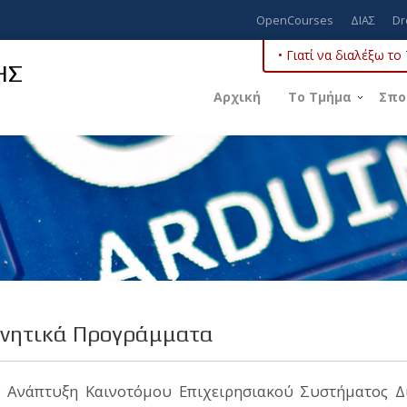
OpenCourses
ΔΙΑΣ
Dr
• Γιατί να διαλέξω τ
ΗΣ
Αρχική
Το Τμήμα
Σπο
νητικά Προγράμματα
: Aνάπτυξη Καινοτόμου Επιχειρησιακού Συστήματος Δ