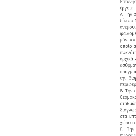
Επτάνησ
έργου:
Α. Την 
δίκτυο 
ανέμου,
φαινομέ
μόνιμου
οποίο α
πυκνότη
αρχικά 
ασύρματ
πραγματ
την δια
περιφερ
Β. Την 
θερμοκρ
σταθμών
διάγνωσ
στα Επ
χώρο το
Γ. Την 
πυρκαγι