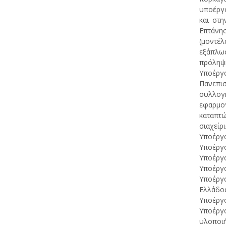
υποέργο
και στη
Επτάνη
(μοντέλ
εξάπλωσ
πρόληψη
Υποέργ
Πανεπισ
συλλογ
εφαρμογ
καταπτ
σιαχείρ
Υποέργο
Υποέργο
Υποέργο
Υποέργο
Υποέργο
Ελλάδος
Υποέργο
Υποέργο
υλοποιή