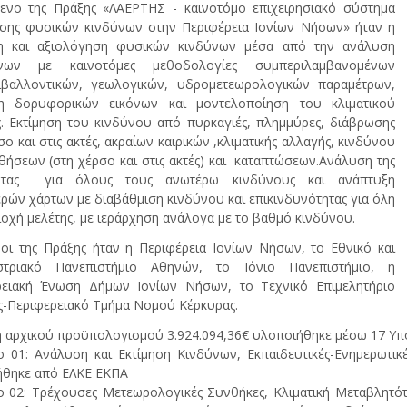
μενο της Πράξης «ΛΑΕΡΤΗΣ - καινοτόμο επιχειρησιακό σύστημα
ισης φυσικών κινδύνων στην Περιφέρεια Ιονίων Νήσων» ήταν η
ση και αξιολόγηση φυσικών κινδύνων μέσα από την ανάλυση
νων με καινοτόμες μεθοδολογίες συμπεριλαμβανομένων
ιβαλλοντικών, γεωλογικών, υδρομετεωρολογικών παραμέτρων,
η δορυφορικών εικόνων και μοντελοποίηση του κλιματικού
. Εκτίμηση του κινδύνου από πυρκαγιές, πλημμύρες, διάβρωσης
σο και στις ακτές, ακραίων καιρικών ,κλιματικής αλλαγής, κινδύνου
θήσεων (στη χέρσο και στις ακτές) και καταπτώσεων.Ανάλυση της
ητας για όλους τους ανωτέρω κινδύνους και ανάπτυξη
ρών χάρτων με διαβάθμιση κινδύνου και επικινδυνότητας για όλη
ιοχή μελέτης, με ιεράρχηση ανάλογα με το βαθμό κινδύνου.
ροι της Πράξης ήταν η Περιφέρεια Ιονίων Νήσων, το Εθνικό και
στριακό Πανεπιστήμιο Αθηνών, το Ιόνιο Πανεπιστήμιο, η
ρειακή Ένωση Δήμων Ιονίων Νήσων, το Τεχνικό Επιμελητήριο
-Περιφερειακό Τμήμα Νομού Κέρκυρας.
 αρχικού προϋπολογισμού 3.924.094,36€ υλοποιήθηκε μέσω 17 Υπ
 01: Ανάλυση και Εκτίμηση Κινδύνων, Εκπαιδευτικές-Ενημερωτικ
ήθηκε από ΕΛΚΕ ΕΚΠΑ
 02: Τρέχουσες Μετεωρολογικές Συνθήκες, Κλιματική Μεταβλητότη