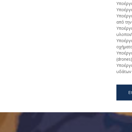
Υποέργο
Υποέργο
Υποέργο
από την
Υποέργο
υλοποιή
Υποέργο
οχήματα
Υποέργο
(drones
Υποέργο
υδάτων 
Ε