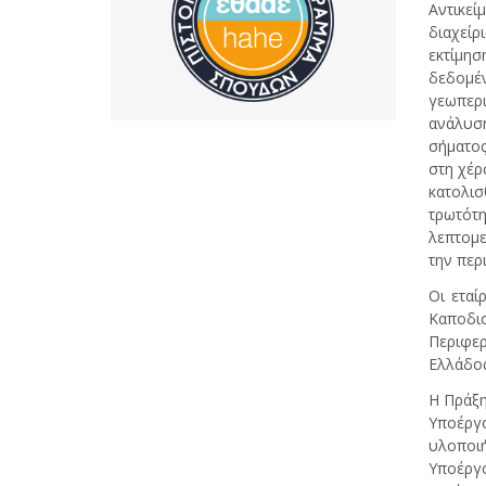
Αντικεί
διαχείρ
εκτίμη
δεδομέ
γεωπερ
ανάλυσ
σήματος
στη χέρ
κατολισ
τρωτότ
λεπτομε
την περ
Οι εταί
Καποδι
Περιφε
Ελλάδος
Η Πράξη
Υποέργο
υλοποι
Υποέργο