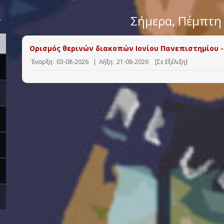
>
Σήμερα
, Πέμπτη
Ορισμός θερινών διακοπών Ιονίου Πανεπιστημίου -
Έναρξη:
03-08-2026
|
Λήξη:
21-08-2026
[Σε Εξέλιξη]