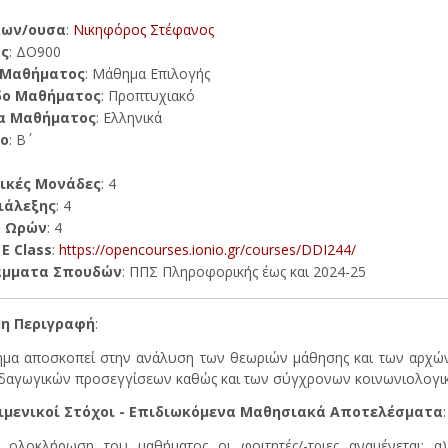
κων/ουσα
:
Νικηφόρος Στέφανος
ς
: ΔΟ900
 Μαθήματος
: Μάθημα Επιλογής
δο Μαθήματος
: Προπτυχιακό
α Μαθήματος
: Ελληνικά
ο
: Β΄
ικές Μονάδες
: 4
ιάλεξης
: 4
ο Ωρών
: 4
E Class
:
https://opencourses.ionio.gr/courses/DDI244/
άμματα Σπουδών
: ΠΠΣ Πληροφορικής έως και 2024-25
η Περιγραφή
:
μα αποσκοπεί στην ανάλυση των θεωριών μάθησης και των αρχών
δαγωγικών προσεγγίσεων καθώς και των σύγχρονων κοινωνιολογικ
ιμενικοί Στόχοι - Επιδιωκόμενα Μαθησιακά Αποτελέσματα
:
 ολοκλήρωση του μαθήματος οι φοιτητές/-τριες αναμένεται: α)