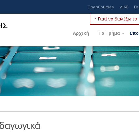
OpenCourses
ΔΙΑΣ
Dr
• Γιατί να διαλέξω τ
ΗΣ
Αρχική
Το Τμήμα
Σπο
δαγωγικά