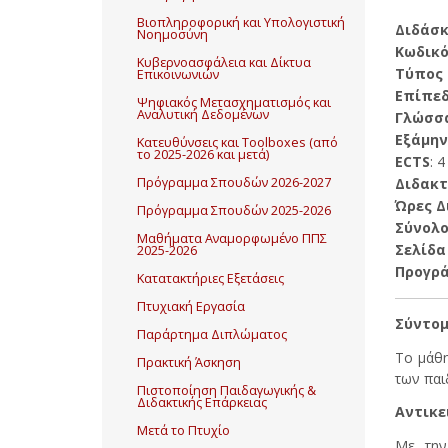
Βιοπληροφορική και Υπολογιστική
Διδάσ
Νοημοσύνη
Κωδικό
Κυβερνοασφάλεια και Δίκτυα
Τύπος
Επικοινωνιών
Επίπε
Ψηφιακός Μετασχηματισμός και
Αναλυτική Δεδομένων
Γλώσσ
Εξάμην
Κατευθύνσεις και Toolboxes (από
το 2025-2026 και μετά)
ECTS
: 4
Διδακτ
Πρόγραμμα Σπουδών 2026-2027
Ώρες Δ
Πρόγραμμα Σπουδών 2025-2026
Σύνολ
Μαθήματα Αναμορφωμένο ΠΠΣ
Σελίδα 
2025-2026
Προγρ
Κατατακτήριες Εξετάσεις
Πτυχιακή Εργασία
Σύντομ
Παράρτημα Διπλώματος
Το μάθη
Πρακτική Άσκηση
των παι
Πιστοποίηση Παιδαγωγικής &
Διδακτικής Επάρκειας
Αντικε
Μετά το Πτυχίο
Με την