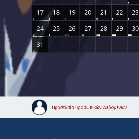
17
18
19
20
21
22
23
24
25
26
27
28
29
30
31
Προστασία Προσωπικών Δεδομένων