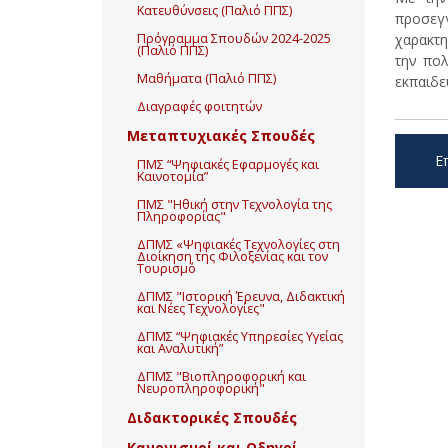
Κατευθύνσεις (Παλιό ΠΠΣ)
προσεγγ
χαρακτη
Πρόγραμμα Σπουδών 2024-2025
(Παλιό ΠΠΣ)
την πολ
Μαθήματα (Παλιό ΠΠΣ)
εκπαιδε
Διαγραφές φοιτητών
Μεταπτυχιακές Σπουδές
Ε
ΠΜΣ “Ψηφιακές Εφαρμογές και
Καινοτομία”
ΠΜΣ "Ηθική στην Τεχνολογία της
Πληροφορίας"
ΔΠΜΣ «Ψηφιακές Τεχνολογίες στη
Διοίκηση της Φιλοξενίας και τον
Τουρισμό
ΔΠΜΣ "Ιστορική Έρευνα, Διδακτική
και Νέες Τεχνολογίες"
ΔΠΜΣ “Ψηφιακές Υπηρεσίες Υγείας
και Αναλυτική”
ΔΠΜΣ "Βιοπληροφορική και
Νευροπληροφορική"
Διδακτορικές Σπουδές
Κανονισμοί και Οδηγοί