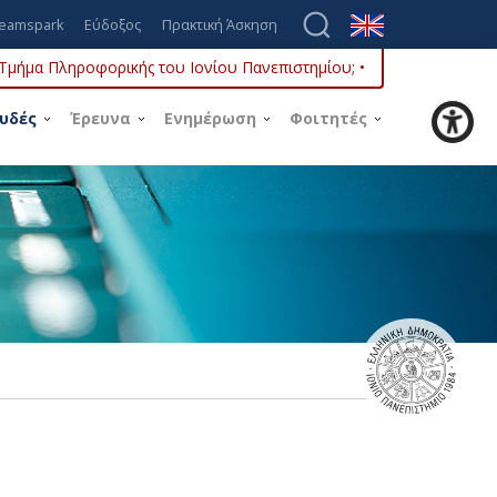
eamspark
Εύδοξος
Πρακτική Άσκηση
ο Τμήμα Πληροφορικής του Ιονίου Πανεπιστημίου; •
υδές
Έρευνα
Ενημέρωση
Φοιτητές