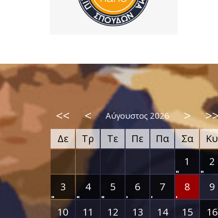
<<
<
>
>
Αύγουστος 2026
Δε
Τρ
Τε
Πε
Πα
Σα
Κυ
1
2
3
4
5
6
7
8
9
10
11
12
13
14
15
16