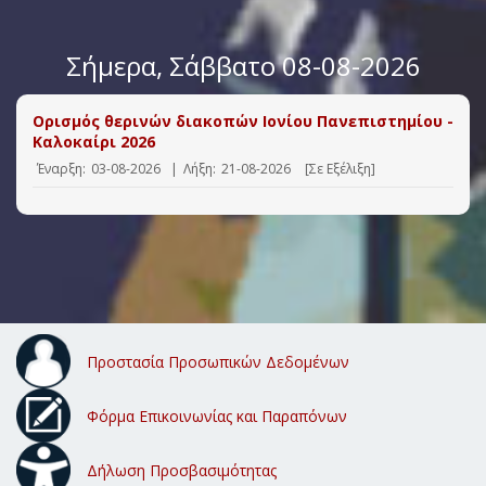
Σήμερα
, Σάββατο 08-08-2026
Ορισμός θερινών διακοπών Ιονίου Πανεπιστημίου -
Καλοκαίρι 2026
Έναρξη:
03-08-2026
|
Λήξη:
21-08-2026
[Σε Εξέλιξη]
Προστασία Προσωπικών Δεδομένων
Φόρμα Επικοινωνίας και Παραπόνων
Δήλωση Προσβασιμότητας