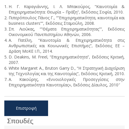
Η. Γ. Καραγιάννης, Ι. Λ. Μπακούρος, “Καινοτομία &
Επιχειρηματικότητα: Θεωρία – Πράξη”, Εκδόσεις Σοφία, 2010.
Πιπερόπουλος Πάνος Γ., “”Επιχειρηματικότητα, καινοτομία και
business clusters””, Εκδόσεις Σταμούλη, 2008.
Σπ. Λιούκας, “”Θέματα Επιχειρηματικότητας””, Εκδόσεις
Οικονομικού Πανεπιστημίου Αθηνών, 2006.
Α. Πατέλη, “Καινοτομία & Επιχειρηματικότητα στις
Ανθρωπιστικές και Κοινωνικές Επιστήμες”, Εκδόσεις ΕΕ –
Δράση ΜοΚΕ Ι.Π., 2014.
D. Deakins, Μ. Freel, “Επιχειρηματικότητα”, Εκδόσεις Κριτική,
2007.
White Margaret A., Bruton Garry D., “Η Στρατηγική Διαχείριση
της Τεχνολογίας και της Καινοτομίας”, Εκδόσεις Κριτική, 2010.
Α. Κακούρης, «Εννοιολογικές Προσεγγίσεις στην
Επιχειρηματικότητα Καινοτομίας», Εκδόσεις Δίαυλος, 2010″
Επιστροφή
Σπουδές