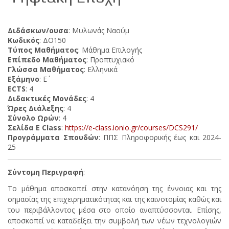
Διδάσκων/ουσα
: Μυλωνάς Ναούμ
Κωδικός
: ΔΟ150
Τύπος Μαθήματος
: Μάθημα Επιλογής
Επίπεδο Μαθήματος
: Προπτυχιακό
Γλώσσα Μαθήματος
: Ελληνικά
Εξάμηνο
: Ε΄
ECTS
: 4
Διδακτικές Μονάδες
: 4
Ώρες Διάλεξης
: 4
Σύνολο Ωρών
: 4
Σελίδα E Class
:
https://e-class.ionio.gr/courses/DCS291/
Προγράμματα Σπουδών
: ΠΠΣ Πληροφορικής έως και 2024-
25
Σύντομη Περιγραφή
:
Το μάθημα αποσκοπεί στην κατανόηση της έννοιας και της
σημασίας της επιχειρηματικότητας και της καινοτομίας καθώς και
του περιβάλλοντος μέσα στο οποίο αναπτύσσονται. Επίσης,
αποσκοπεί να καταδείξει την συμβολή των νέων τεχνολογιών