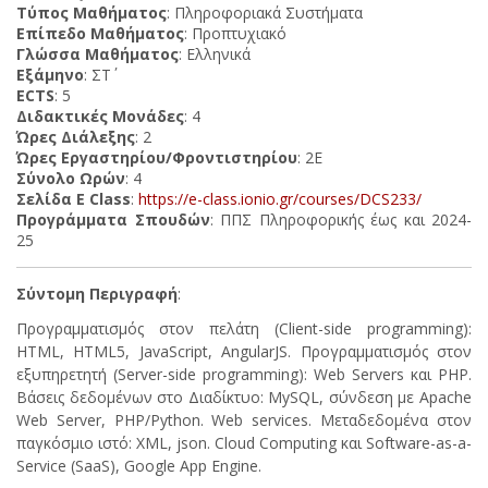
Τύπος Μαθήματος
: Πληροφοριακά Συστήματα
Επίπεδο Μαθήματος
: Προπτυχιακό
Γλώσσα Μαθήματος
: Ελληνικά
Εξάμηνο
: ΣΤ΄
ECTS
: 5
Διδακτικές Μονάδες
: 4
Ώρες Διάλεξης
: 2
Ώρες Εργαστηρίου/Φροντιστηρίου
: 2Ε
Σύνολο Ωρών
: 4
Σελίδα E Class
:
https://e-class.ionio.gr/courses/DCS233/
Προγράμματα Σπουδών
: ΠΠΣ Πληροφορικής έως και 2024-
25
Σύντομη Περιγραφή
:
Προγραμματισμός στον πελάτη (Client-side programming):
HTML, HTML5, JavaScript, AngularJS. Προγραμματισμός στον
εξυπηρετητή (Server-side programming): Web Servers και PHP.
Βάσεις δεδομένων στο Διαδίκτυο: MySQL, σύνδεση με Apache
Web Server, PHP/Python. Web services. Μεταδεδομένα στον
παγκόσμιο ιστό: XML, json. Cloud Computing και Software-as-a-
Service (SaaS), Google App Engine.