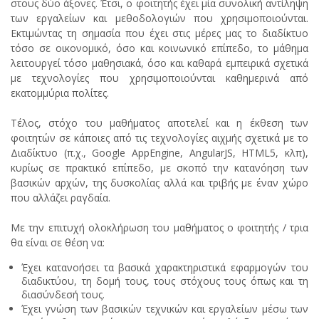
στους δύο άξονες. Έτσι, ο φοιτητής έχει μία συνολική αντίληψη
των εργαλείων και μεθοδολογιών που χρησιμοποιούνται.
Εκτιμώντας τη σημασία που έχει στις μέρες μας το διαδίκτυο
τόσο σε οικονομικό, όσο και κοινωνικό επίπεδο, το μάθημα
λειτουργεί τόσο μαθησιακά, όσο και καθαρά εμπειρικά σχετικά
με τεχνολογίες που χρησιμοποιούνται καθημερινά από
εκατομμύρια πολίτες.
Τέλος, στόχο του μαθήματος αποτελεί και η έκθεση των
φοιτητών σε κάποιες από τις τεχνολογίες αιχμής σχετικά με το
Διαδίκτυο (π.χ., Google AppEngine, AngularJS, HTML5, κλπ),
κυρίως σε πρακτικό επίπεδο, με σκοπό την κατανόηση των
βασικών αρχών, της δυσκολίας αλλά και τριβής με έναν χώρο
που αλλάζει ραγδαία.
Με την επιτυχή ολοκλήρωση του μαθήματος ο φοιτητής / τρια
θα είναι σε θέση να:
Έχει κατανοήσει τα βασικά χαρακτηριστικά εφαρμογών του
διαδικτύου, τη δομή τους, τους στόχους τους όπως και τη
διασύνδεσή τους.
Έχει γνώση των βασικών τεχνικών και εργαλείων μέσω των