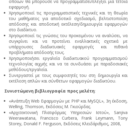
οποίων θα μπορούσε να προγραμματίσει/ελέγξει μια τέτοια
εφαρμογή.
Χρησιμοποιεί τις προγραμματιστικές τεχνικές και τη θεωρία
του μαθήματος για αποδοτικό σχεδιασμό, βελτιστοποίση
απόδοσης και αποδοτική εκτέλεση/δημιουργία εφαρμογών
στο διαδίκτυο.
Χρησιμοποιεί τις γνώσεις του προκειμένου να αναλύσει, να
συγκρίνει και να προτείνει εναλλακτικές σχετικά με
υπάρχουσες διαδικτυακές εφαρμογές και πιθανά
προβλήματα απόδοσής τους.
Χρησιμοποιήσει εργαλεία διαδικτυακού προγραμματισμού
τεχνολογίας αιχμής και να τα συνδυάσει με παραδοσιακές
μεθόδους/εργαλεία.
Συνεργαστεί με τους συμφοιτητές του στη δημιουργία και
εκτέλεση απλών και σύνθετων εφαρμογών διαδικτύου.
Συνιστώμενη βιβλιογραφία προς μελέτη
:
«Ανάπτυξη Web Εφαρμογών με PHP και MySQL», 3η έκδοση,
Welling, Thomson, Εκδόσεις Μ. Γκιούρδας.
«Αρχιτεκτονική Πλατφόρμας Υπηρεσιών Ιστού», Sanjiva
Weerawatana, Francisco Curbera, Frank Leymann, Tony
Storey, Donald F. Ferguson, Εκδόσεις Κλειδάριθμος, 2008,