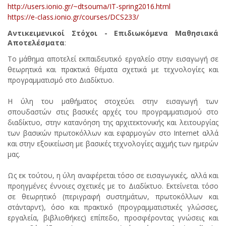
http://users.ionio.gr/~dtsouma/IT-spring2016.html
https://e-class.ionio.gr/courses/DCS233/
Αντικειμενικοί Στόχοι - Επιδιωκόμενα Μαθησιακά
Αποτελέσματα
:
Το μάθημα αποτελεί εκπαιδευτικό εργαλείο στην εισαγωγή σε
θεωρητικά και πρακτικά θέματα σχετικά με τεχνολογίες και
προγραμματισμό στο Διαδίκτυο.
Η ύλη του μαθήματος στοχεύει στην εισαγωγή των
σπουδαστών στις βασικές αρχές του προγραμματισμού στο
διαδίκτυο, στην κατανόηση της αρχιτεκτονικής και λειτουργίας
των βασικών πρωτοκόλλων και εφαρμογών στο Internet αλλά
και στην εξοικείωση με βασικές τεχνολογίες αιχμής των ημερών
μας.
Ως εκ τούτου, η ύλη αναφέρεται τόσο σε εισαγωγικές, αλλά και
προηγμένες έννοιες σχετικές με το Διαδίκτυο. Εκτείνεται τόσο
σε θεωρητικό (περιγραφή συστημάτων, πρωτοκόλλων και
στάνταρντ), όσο και πρακτικό (προγραμματιστικές γλώσσες,
εργαλεία, βιβλιοθήκες) επίπεδο, προσφέροντας γνώσεις και