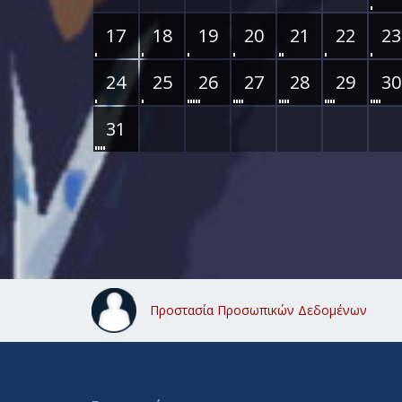
17
18
19
20
21
22
23
24
25
26
27
28
29
30
31
Προστασία Προσωπικών Δεδομένων