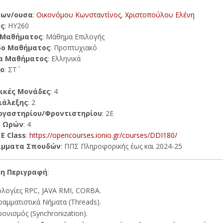
κων/ουσα
:
Οικονόμου Κωνσταντίνος
,
Χριστοπούλου Ελένη
ς
: ΗΥ260
 Μαθήματος
: Μάθημα Επιλογής
δο Μαθήματος
: Προπτυχιακό
α Μαθήματος
: Ελληνικά
ο
: ΣΤ΄
ικές Μονάδες
: 4
ιάλεξης
: 2
ργαστηρίου/Φροντιστηρίου
: 2Ε
ο Ωρών
: 4
E Class
:
https://opencourses.ionio.gr/courses/DDI180/
άμματα Σπουδών
: ΠΠΣ Πληροφορικής έως και 2024-25
η Περιγραφή
:
λογίες RPC, JAVA RMI, CORBA.
αμματιστικά Νήματα (Threads).
ονισμός (Synchronization).