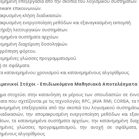
εμημένη επεξεργασία από την σκοπιά του λογισμικού συστημάτων.
eware επικοινωνιών.
κρυσμένη κλήση διαδικασιών.
κρυσμένη ενεργοποίηση μεθόδων και εξαναγκασμένη εκπομπή.
ήριξη λειτουργικών συστημάτων.
εμημένα συστήματα αρχείων.
εμημένη διαχείριση δοσοληψιών.
ορρόπηση φόρτου.
εμημένες γλώσσες προγραμματισμού.
 σε σφάλματα.
α κατανεμημένου χρονισμού και κατανεμημένους αλγορίθμους.
ιμενικοί Στόχοι - Επιδιωκόμενα Μαθησιακά Αποτελέσματα
:
μα στοχεύει στην κατανόηση εκ μέρους των σπουδαστών σε έννοι
ατα που σχετίζονται με τις τεχνολογίες RPC, JAVA RMI, CORBA, τα 
ανεμημένη επεξεργασία από την σκοπιά του λογισμικού συστημάτων
ιαδικασιών, την απομακρυσμένη ενεργοποίηση μεθόδων και εξαν
των, τα κατανεμημένα συστήματα αρχείων, την κατανεμημένη διαχ
μημένες γλώσσες προγραμματισμού, την ανοχή σε σφάλματα,
ημένους αλγορίθμους.