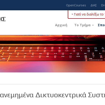
OpenCourses
ΔΙΑΣ
Dr
• Γιατί να διαλέξω τ
ΗΣ
Αρχική
Το Τμήμα
Σπο
ανεμημένα Δικτυοκεντρικά Συσ