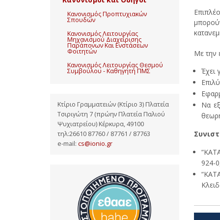
Επιπλέ
Κανονισμός Προπτυχιακών
Σπουδών
μπορούν
κατανεμ
Κανονισμός Λειτουργίας
Μηχανισμού Διαχείρισης
Παράπονων Και Ενστάσεων
Φοιτητών
Με την 
Κανονισμός Λειτουργίας Θεσμού
Έχει 
Συμβούλου - Καθηγητή ΠΜΣ
Επιλύ
Εφαρμ
Να εξ
Κτίριο Γραμματειών (Κτίριο 3) Πλατεία
Τσιριγώτη 7 (πρώην Πλατεία Παλιού
θεωρη
Ψυχιατρείου) Κέρκυρα, 49100
Συνιστ
τηλ:26610 87760 / 87761 / 87763
e-mail:
cs@ionio.gr
“ΚΑΤ
924-0
“ΚΑΤ
Κλειδ