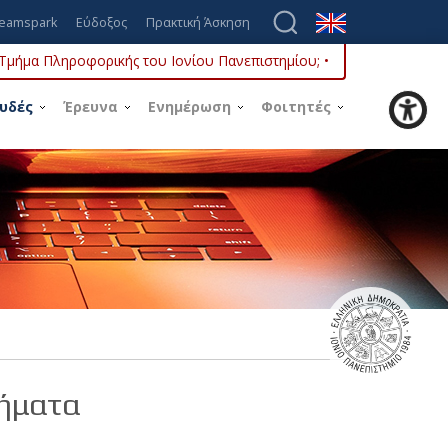
eamspark
Εύδοξος
Πρακτική Άσκηση
ο Τμήμα Πληροφορικής του Ιονίου Πανεπιστημίου; •
υδές
Έρευνα
Ενημέρωση
Φοιτητές
τήματα