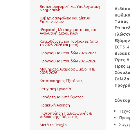
Βιοπληροφορική και Υπολογιστική
Διδάσ
Νοημοσύνη
Κωδικό
Κυβερνοασφάλεια και Δίκτυα
Τύπος
Επικοινωνιών
Επίπε
Ψηφιακός Μετασχηματισμός και
Αναλυτική Δεδομένων
Γλώσσ
Εξάμην
Κατευθύνσεις και Toolboxes (από
το 2025-2026 και μετά)
ECTS
: 4
Διδακτ
Πρόγραμμα Σπουδών 2026-2027
Ώρες Δ
Πρόγραμμα Σπουδών 2025-2026
Ώρες Ε
Μαθήματα Αναμορφωμένο ΠΠΣ
Σύνολ
2025-2026
Σελίδα 
Κατατακτήριες Εξετάσεις
Προγρ
Πτυχιακή Εργασία
Παράρτημα Διπλώματος
Σύντομ
Πρακτική Άσκηση
Τεχνο
Πιστοποίηση Παιδαγωγικής &
Διδακτικής Επάρκειας
Προγρ
Συγχρ
Μετά το Πτυχίο