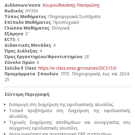
Διδάσκων/ουσα
:
Κουρουθανάσης Παναγιώτης
Κωδικός
: ΗΥ350
Τύπος Μαθήματος
: Πληροφοριακά Συστήματα
Επίπεδο Μαθήματος
: Προπτυχιακό
Γλώσσα Μαθήματος
: Ελληνικά
Εξάμηνο
: Ζ΄
ECTS
: 5
Διδακτικές Μονάδες
: 4
Ώρες Διάλεξης
: 4
Ώρες Εργαστηρίου/Φροντιστηρίου
: 2Ε
Σύνολο Ωρών
: 6
Σελίδα E Class
:
https://e-class.ionio.gr/courses/DCS153/
Προγράμματα Σπουδών
: ΠΠΣ Πληροφορικής έως και 2024-
25
Σύντομη Περιγραφή
:
Εισαγωγή στη διαχείριση της εφοδιαστικής αλυσίδας.
Τυπικά προβλήματα στη διαχείριση της εφοδιαστικής
αλυσίδας.
Τεχνικές διαχείρισης αποθεμάτων και συνεργασίας στις
σύγχρονες εφοδιαστικές αλυσίδες.
Λειτουργικότητα και αρχιτεκτονική ERP συστημάτων.