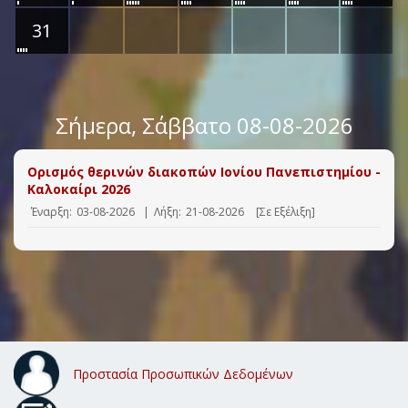
31
Σήμερα
, Σάββατο 08-08-2026
Ορισμός θερινών διακοπών Ιονίου Πανεπιστημίου -
Καλοκαίρι 2026
Έναρξη:
03-08-2026
|
Λήξη:
21-08-2026
[Σε Εξέλιξη]
Προστασία Προσωπικών Δεδομένων