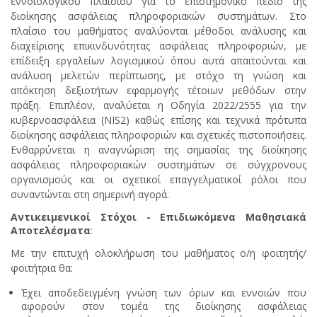
εννοιολογικού πλαισίου για το επιστημονικό πεδίο της
διοίκησης ασφάλειας πληροφοριακών συστημάτων. Στο
πλαίσιο του μαθήματος αναλύονται μέθοδοι ανάλυσης και
διαχείρισης επικινδυνότητας ασφάλειας πληροφοριών, με
επίδειξη εργαλείων λογισμικού όπου αυτά απαιτούνται και
ανάλυση μελετών περίπτωσης, με στόχο τη γνώση και
απόκτηση δεξιοτήτων εφαρμογής τέτοιων μεθόδων στην
πράξη. Επιπλέον, αναλύεται η Οδηγία 2022/2555 για την
κυβερνοασφάλεια (NIS2) καθώς επίσης και τεχνικά πρότυπα
διοίκησης ασφάλειας πληροφοριών και σχετικές πιστοποιήσεις.
Ενθαρρύνεται η αναγνώριση της σημασίας της διοίκησης
ασφάλειας πληροφοριακών συστημάτων σε σύγχρονους
οργανισμούς και οι σχετικοί επαγγελματικοί ρόλοι που
συναντώνται στη σημερινή αγορά.
Αντικειμενικοί Στόχοι - Επιδιωκόμενα Μαθησιακά
Αποτελέσματα
:
Με την επιτυχή ολοκλήρωση του μαθήματος ο/η φοιτητής/
φοιτήτρια θα:
Έχει αποδεδειγμένη γνώση των όρων και εννοιών που
αφορούν στον τομέα της διοίκησης ασφάλειας