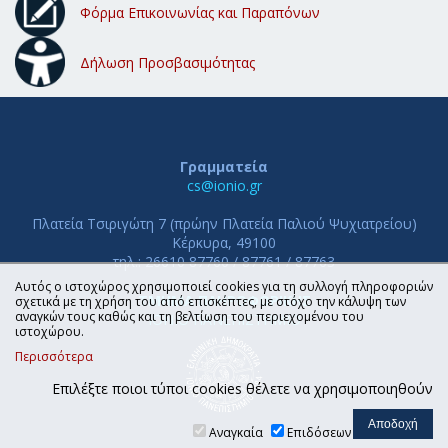
Φόρμα Επικοινωνίας και Παραπόνων
Δήλωση Προσβασιμότητας
Γραμματεία
cs@ionio.gr
Πλατεία Τσιριγώτη 7 (πρώην Πλατεία Παλιού Ψυχιατρείου)
Κέρκυρα, 49100
τηλ.: 26610 87760 / 87761 / 87763
Αυτός ο ιστοχώρος χρησιμοποιεί cookies για τη συλλογή πληροφοριών
ΤΜΗΜΑ ΠΛΗΡΟΦΟΡΙΚΗΣ
σχετικά με τη χρήση του από επισκέπτες, με στόχο την κάλυψη των
αναγκών τους καθώς και τη βελτίωση του περιεχομένου του
ΙΟΝΙΟ ΠΑΝΕΠΙΣΤΗΜΙΟ
ιστοχώρου.
Περισσότερα
Επιλέξτε ποιοι τύποι cookies θέλετε να χρησιμοποιηθούν
Αναγκαία
Επιδόσεων