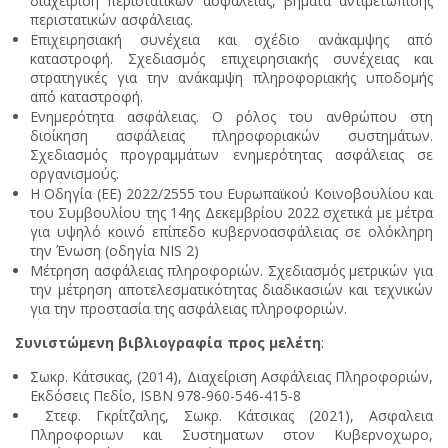
διαχείριση περιστατικών ασφάλειας, βήματα αντιμετώπισης
περιστατικών ασφάλειας.
Επιχειρησιακή συνέχεια και σχέδιο ανάκαμψης από
καταστροφή. Σχεδιασμός επιχειρησιακής συνέχειας και
στρατηγικές για την ανάκαμψη πληροφοριακής υποδομής
από καταστροφή.
Ενημερότητα ασφάλειας. Ο ρόλος του ανθρώπου στη
διοίκηση ασφάλειας πληροφοριακών συστημάτων.
Σχεδιασμός προγραμμάτων ενημερότητας ασφάλειας σε
οργανισμούς.
Η Οδηγία (ΕΕ) 2022/2555 του Ευρωπαϊκού Κοινοβουλίου και
του Συμβουλίου της 14ης Δεκεμβρίου 2022 σχετικά με μέτρα
για υψηλό κοινό επίπεδο κυβερνοασφάλειας σε ολόκληρη
την Ένωση (οδηγία NIS 2)
Μέτρηση ασφάλειας πληροφοριών. Σχεδιασμός μετρικών για
την μέτρηση αποτελεσματικότητας διαδικασιών και τεχνικών
για την προστασία της ασφάλειας πληροφοριών.
Συνιστώμενη βιβλιογραφία προς μελέτη
:
Σωκρ. Κάτσικας, (2014), Διαχείριση Ασφάλειας Πληροφοριών,
Εκδόσεις Πεδίο, ISBN 978-960-546-415-8
Στεφ. Γκρίτζαλης, Σωκρ. Κάτσικας (2021), Ασφαλεια
Πληροφοριων και Συστηματων στον Κυβερνοχωρο,