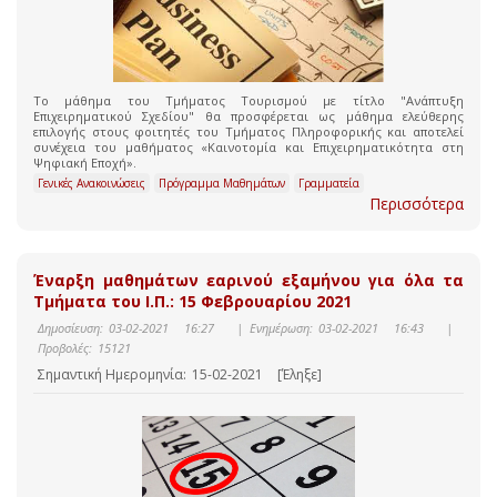
Το μάθημα του Τμήματος Τουρισμού με τίτλο "Ανάπτυξη
Επιχειρηματικού Σχεδίου" θα προσφέρεται ως μάθημα ελεύθερης
επιλογής στους φοιτητές του Τμήματος Πληροφορικής και αποτελεί
συνέχεια του μαθήματος «Καινοτομία και Επιχειρηματικότητα στη
Ψηφιακή Εποχή».
Γενικές Ανακοινώσεις
Πρόγραμμα Μαθημάτων
Γραμματεία
Περισσότερα
Έναρξη μαθημάτων εαρινού εξαμήνου για όλα τα
Τμήματα του Ι.Π.: 15 Φεβρουαρίου 2021
Δημοσίευση:
03-02-2021 16:27
|
Ενημέρωση:
03-02-2021 16:43
|
Προβολές:
15121
Σημαντική Ημερομηνία:
15-02-2021
[Έληξε]