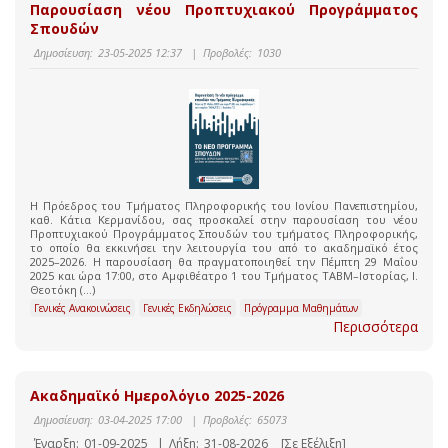
Παρουσίαση νέου Προπτυχιακού Προγράμματος
Σπουδών
Δημοσίευση:
23-05-2025 12:37
|
Προβολές:
1030
Η Πρόεδρος του Τμήματος Πληροφορικής του Ιονίου Πανεπιστημίου,
καθ. Κάτια Κερμανίδου, σας προσκαλεί στην παρουσίαση του νέου
Προπτυχιακού Προγράμματος Σπουδών του τμήματος Πληροφορικής,
το οποίο θα εκκινήσει την λειτουργία του από το ακαδημαϊκό έτος
2025–2026. Η παρουσίαση θα πραγματοποιηθεί την Πέμπτη 29 Μαΐου
2025 και ώρα 17:00, στο Αμφιθέατρο 1 του Τμήματος ΤΑΒΜ–Ιστορίας, Ι.
Θεοτόκη (...)
Γενικές Ανακοινώσεις
Γενικές Εκδηλώσεις
Πρόγραμμα Μαθημάτων
Περισσότερα
Ακαδημαϊκό Ημερολόγιο 2025-2026
Δημοσίευση:
03-04-2025 17:00
|
Προβολές:
65073
Έναρξη:
01-09-2025
|
Λήξη:
31-08-2026
[Σε Εξέλιξη]