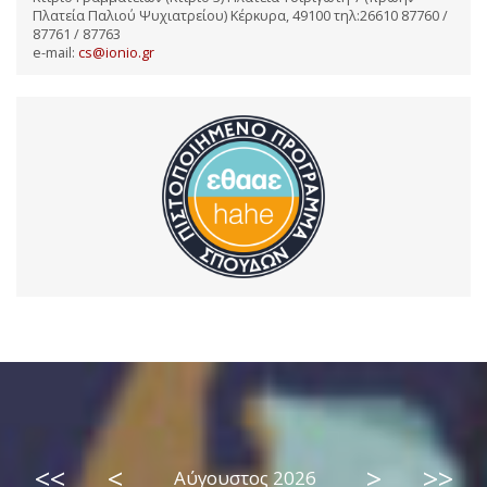
Πλατεία Παλιού Ψυχιατρείου) Κέρκυρα, 49100 τηλ:26610 87760 /
87761 / 87763
e-mail:
cs@ionio.gr
<<
<
>
>>
Αύγουστος 2026