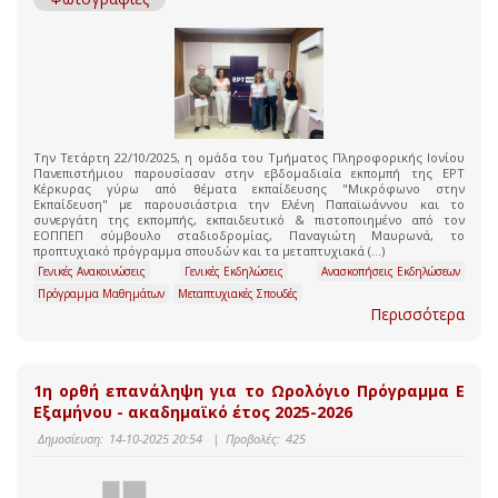
Την Τετάρτη 22/10/2025, η ομάδα του Τμήματος Πληροφορικής Ιονίου
Πανεπιστήμιου παρουσίασαν στην εβδομαδιαία εκπομπή της ΕΡΤ
Κέρκυρας γύρω από θέματα εκπαίδευσης "Μικρόφωνο στην
Εκπαίδευση" με παρουσιάστρια την Ελένη Παπαϊωάννου και το
συνεργάτη της εκπομπής, εκπαιδευτικό & πιστοποιημένο από τον
ΕΟΠΠΕΠ σύμβουλο σταδιοδρομίας, Παναγιώτη Μαυρωνά, το
προπτυχιακό πρόγραμμα σπουδών και τα μεταπτυχιακά (...)
Γενικές Ανακοινώσεις
Γενικές Εκδηλώσεις
Ανασκοπήσεις Εκδηλώσεων
Πρόγραμμα Μαθημάτων
Μεταπτυχιακές Σπουδές
Περισσότερα
1η ορθή επανάληψη για το Ωρολόγιο Πρόγραμμα Ε
Εξαμήνου - ακαδημαϊκό έτος 2025-2026
Δημοσίευση:
14-10-2025 20:54
|
Προβολές:
425