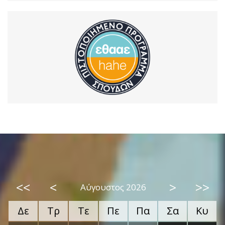
<<
<
>
>>
Αύγουστος 2026
Δε
Τρ
Τε
Πε
Πα
Σα
Κυ