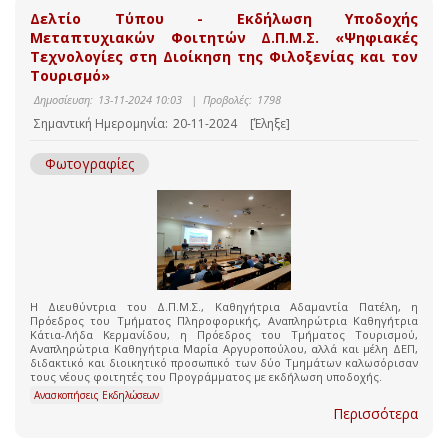
Δελτίο Τύπου - Εκδήλωση Υποδοχής
Μεταπτυχιακών Φοιτητών Δ.Π.Μ.Σ. «Ψηφιακές
Τεχνολογίες στη Διοίκηση της Φιλοξενίας και τον
Τουρισμό»
Δημοσίευση:
13-11-2024 10:03
|
Προβολές:
1798
Σημαντική Ημερομηνία:
20-11-2024
[Έληξε]
Φωτογραφίες
Η Διευθύντρια του Δ.Π.Μ.Σ., Καθηγήτρια Αδαμαντία Πατέλη, η
Πρόεδρος του Τμήματος Πληροφορικής, Αναπληρώτρια Καθηγήτρια
Κάτια-Λήδα Κερμανίδου, η Πρόεδρος του Τμήματος Τουρισμού,
Αναπληρώτρια Καθηγήτρια Μαρία Αργυροπούλου, αλλά και μέλη ΔΕΠ,
διδακτικό και διοικητικό προσωπικό των δύο Τμημάτων καλωσόρισαν
τους νέους φοιτητές του Προγράμματος με εκδήλωση υποδοχής.
Ανασκοπήσεις Εκδηλώσεων
Περισσότερα