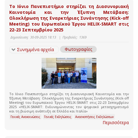
Το Ιόνιο Πανεπιστήμιο στηρίζει τη Διασυνοριακή
Καινοτομία και την Έξυπνη Μετάβαση:
Ολοκλήρωση της Εναρκτήριας Συνάντησης (Kick-off
Meeting) του Ευρωπαϊκού Έργου HELIX-SMART στις
22-23 Σεπτεμβρίου 2025
Δημοσίευση:
30-09-2025 18:13
|
Προβολές:
1369
Φωτογραφίες
Συνημμένα αρχεία
Το Ιόνιο Πανεπιστήμιο στηρίζει τη Διασυνοριακή Καινοτομία και την
Έξυπνη Μετάβαση: Ολοκλήρωση της Εναρκτήριας Συνάντησης (Kick-off
Meeting) του Ευρωπαϊκού Έργου HELIX-SMART στις 22-23 Σεπτεμβρίου
2025 «HELIX-SMART: Ενδυναμώνοντας τον ψηφιακό μετασχηματισμό
και τη βιώσιμη ανάπτυξη σε Ελλάδα και Ιταλία»
Γενικές Ανακοινώσεις
Γενικές Εκδηλώσεις
Ανασκοπήσεις Εκδηλώσεων
Περισσότερα