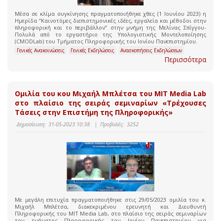
Μέσα σε κλίμα συγκίνησης πραγματοποιήθηκε χθες (1 Ιουνίου 2023) η
Ημερίδα “Καινοτόμες διεπιστημονικές ιδέες, εργαλεία και μέθοδοι στην
πληροφορική και το περιβάλλον” στην μνήμη της Μελίνας Σπίγγου-
Πολυλά από το εργαστήριο της Υπολογιστικής Μοντελοποίησης
(CMODLab) του Τμήματος Πληροφορικής του Ιονίου Πανεπιστημίου.
Γενικές Ανακοινώσεις
Γενικές Εκδηλώσεις
Ανασκοπήσεις Εκδηλώσεων
Περισσότερα
Ομιλία του κου Μιχαήλ Μπλέτσα του MIT Media Lab
στο πλαίσιο της σειράς σεμιναρίων «Τρέχουσες
Τάσεις στην Επιστήμη της Πληροφορικής»
Δημοσίευση:
31-05-2023 10:38
|
Προβολές:
3252
Με μεγάλη επιτυχία πραγματοποιήθηκε στις 29/05/2023 ομιλία του κ.
Μιχαήλ Μπλέτσα, διακεκριμένου ερευνητή και Διευθυντή
Πληροφορικής του MIT Media Lab, στο πλαίσιο της σειράς σεμιναρίων
του τμήματος Πληροφορικής του Ιονίου Πανεπιστημίου για