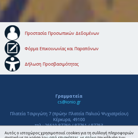
Προστασία Προσωπικών Δεδομένων
Φόρμα Επικοινωνίας και Παραπόνων
Δήλωση Προσβασιμότητας
Γραμματεία
cs@ionio.gr
Πλατεία Τσιριγώτη 7 (πρώην Πλατεία Παλιού Ψυχιατρείου)
Κέρκυρα, 49100
τηλ.: 26610 87760 / 87761 / 87763
Αυτός ο ιστοχώρος χρησιμοποιεί cookies για τη συλλογή πληροφοριών
ΤΜΗΜΑ ΠΛΗΡΟΦΟΡΙΚΗΣ
σχετικά με τη χρήση του από επισκέπτες, με στόχο την κάλυψη των