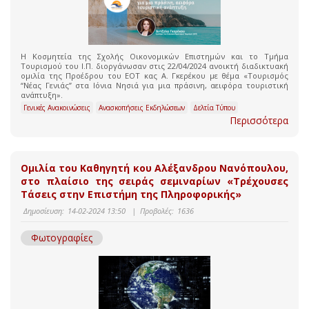
Η Κοσμητεία της Σχολής Οικονομικών Επιστημών και το Τμήμα
Τουρισμού του Ι.Π. διοργάνωσαν στις 22/04/2024 ανοικτή διαδικτυακή
ομιλία της Προέδρου του ΕΟΤ κας Α. Γκερέκου με θέμα «Τουρισμός
“Νέας Γενιάς” στα Ιόνια Νησιά για μια πράσινη, αειφόρα τουριστική
ανάπτυξη».
Γενικές Ανακοινώσεις
Ανασκοπήσεις Εκδηλώσεων
Δελτία Τύπου
Περισσότερα
Ομιλία του Καθηγητή κου Αλέξανδρου Νανόπουλου,
στο πλαίσιο της σειράς σεμιναρίων «Τρέχουσες
Τάσεις στην Επιστήμη της Πληροφορικής»
Δημοσίευση:
14-02-2024 13:50
|
Προβολές:
1636
Φωτογραφίες