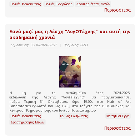
Γενικές Ανακοινώσεις
Γενικές Εκδηλώσεις
Δραστηριότητες Μελών
Περισσότερα
Ξανά μαζί μας η Λέσχη "ΛογΩΤέχνης" και αυτή την
ακαδημαϊκή χρονιά
Δημοσίευση:
30-10-2024 08:51
|
Προβολές:
6693
Η 1η για το ακαδημαϊκό έτος 2024-2025,
εκδήλωση της Λέσχης "ΛογΩΤέχνης”, θα πραγματοποιηθεί
ημέρα Πέμπτη 31 Οκτωβρίου, ώρα 19:00, στο Hub of Art
Laboratories (γνωστό και ως HAL), στο ισόγειο της Βιβλιοθήκης και
Κέντρου Πληροφόρησης του Ιονίου Πανεπιστημίου
Γενικές Ανακοινώσεις
Γενικές Εκδηλώσεις
Φοιτητικά Έργα
Δραστηριότητες Μελών
Περισσότερα