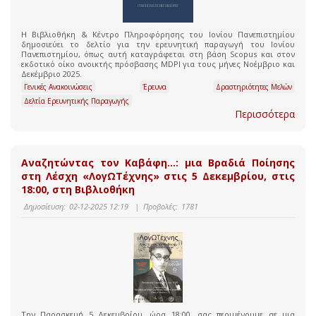
Η Βιβλιοθήκη & Κέντρο Πληροφόρησης του Ιονίου Πανεπιστημίου
δημοσιεύει το δελτίο για την ερευνητική παραγωγή του Ιονίου
Πανεπιστημίου, όπως αυτή καταγράφεται στη βάση Scopus και στον
εκδοτικό οίκο ανοικτής πρόσβασης MDPI για τους μήνες Νοέμβριο και
Δεκέμβριο 2025.
Γενικές Ανακοινώσεις
Έρευνα
Δραστηριότητες Μελών
Δελτία Ερευνητικής Παραγωγής
Περισσότερα
Αναζητώντας τον Καβάφη…: μια Βραδιά Ποίησης
στη Λέσχη «ΛογΩΤέχνης» στις 5 Δεκεμβρίου, στις
18:00, στη Βιβλιοθήκη
Δημοσίευση:
02-12-2025 12:19
|
Προβολές:
1781
Την Παρασκευή 5 Δεκεμβρίου, ώρα 18:00, σας περιμένουμε σε μια