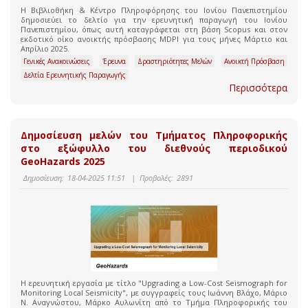
Η Βιβλιοθήκη & Κέντρο Πληροφόρησης του Ιονίου Πανεπιστημίου
δημοσιεύει το δελτίο για την ερευνητική παραγωγή του Ιονίου
Πανεπιστημίου, όπως αυτή καταγράφεται στη βάση Scopus και στον
εκδοτικό οίκο ανοικτής πρόσβασης MDPI για τους μήνες Μάρτιο και
Απρίλιο 2025.
Γενικές Ανακοινώσεις
Έρευνα
Δραστηριότητες Μελών
Ανοικτή Πρόσβαση
Δελτία Ερευνητικής Παραγωγής
Περισσότερα
Δημοσίευση μελών του Τμήματος Πληροφορικής
στο εξώφυλλο του διεθνούς περιοδικού
GeoHazards 2025
Δημοσίευση:
18-04-2025 11:51
|
Προβολές:
2891
Η ερευνητική εργασία με τίτλο "Upgrading a Low-Cost Seismograph for
Monitoring Local Seismicity", με συγγραφείς τους Ιωάννη Βλάχο, Μάριο
Ν. Αναγνώστου, Μάρκο Αυλωνίτη από το Τμήμα Πληροφορικής του