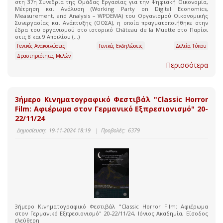
στη 37η Συνεδρία της Ομάδας Εργασίας για την Ψηφιακή Οικονομία,
Μέτρηση και Ανάλυση (Working Party on Digital Economics,
Measurement, and Analysis – WPDEMA) του Οργανισμού Οικονομικής
Συνεργασίας και Ανάπτυξης (ΟΟΣΑ), η οποία πραγματοποιήθηκε στην
έδρα του οργανισμού στο ιστορικό Château de la Muette στο Παρίσι
στις 8 και 9 Απριλίου (...)
Γενικές Ανακοινώσεις
Γενικές Εκδηλώσεις
Δελτία Τύπου
Δραστηριότητες Μελών
Περισσότερα
3ήμερο Κινηματογραφικό Φεστιβάλ "Classic Horror
Film: Αφιέρωμα στον Γερμανικό Εξπρεσιονισμό" 20-
22/11/24
Δημοσίευση:
19-11-2024 18:19
|
Προβολές:
6379
3ήμερο Κινηματογραφικό Φεστιβάλ "Classic Horror Film: Αφιέρωμα
στον Γερμανικό Εξπρεσιονισμό" 20-22/11/24, Ιόνιος Ακαδημία, Είσοδος
ελεύθερη