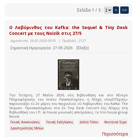
Σελίδα 1 / 3 :
>
>>
Ο Λαβύρινθος του Kafka: the Sequel & Tiny Desk
Concert με τους Noizik στις 27/5
Δημοσίευση:
26-05-2026 09:59
|
Προβολές:
2127
Σημαντική Ημερομηνία:
27-05-2026
[Έληξε]
Την Τετάρτη, 27 Μαΐου 2026, στη Βιβλιοθήκη και στο Κέντρο
Πληροφόρησης του Ιονίου Πανεπιστημίου, η Λέσχη «ΛογΩΤέχνης»
παρουσιάζει το 2ο μέρος του παιχνιδιού «Ο Λαβύρινθος του Kafka: The
Sequel». Προσκεκλημένοι στο 2ο Tiny Desk Concert της Λέσχης στη
Βιβλιοθήκη του Ι.Π. σε house μουσικές αποδράσεις, το trio house group
Noizik.
Γενικές Ανακοινώσεις
Γενικές Εκδηλώσεις
Δελτία Τύπου
Φοιτητικά Έργα
Δραστηριότητες Μελών
Περισσότερα