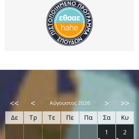
<<
<
>
>>
Αύγουστος 2026
Δε
Τρ
Τε
Πε
Πα
Σα
Κυ
1
2