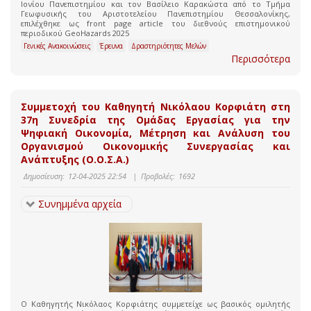
Ιονίου Πανεπιστημίου και τον Βασίλειο Καρακώστα από το Τμήμα
Γεωφυσικής του Αριστοτελείου Πανεπιστημίου Θεσσαλονίκης,
επιλέχθηκε ως front page article του διεθνούς επιστημονικού
περιοδικού GeoHazards 2025
Γενικές Ανακοινώσεις
Έρευνα
Δραστηριότητες Μελών
Περισσότερα
Συμμετοχή του Καθηγητή Νικόλαου Κορφιάτη στη
37η Συνεδρία της Ομάδας Εργασίας για την
Ψηφιακή Οικονομία, Μέτρηση και Ανάλυση του
Οργανισμού Οικονομικής Συνεργασίας και
Ανάπτυξης (Ο.Ο.Σ.Α.)
Δημοσίευση:
12-04-2025 22:54
|
Προβολές:
1692
Συνημμένα αρχεία
Ο Καθηγητής Νικόλαος Κορφιάτης συμμετείχε ως βασικός ομιλητής