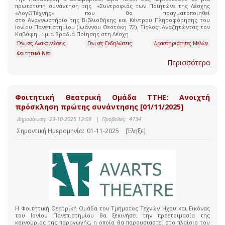
πρωτότυπη συνάντηση της «Συντροφιάς των Ποιητών» της Λέσχης
«ΛογΩΤέχνης» που θα πραγματοποιηθεί
στο Αναγνωστήριο της Βιβλιοθήκης και Κέντρου Πληροφόρησης του
Ιονίου Πανεπιστημίου (Ιωάννου Θεοτόκη 72). Τίτλος: Αναζητώντας τον
Καβάφη…: μια Βραδιά Ποίησης στη Λέσχη
Γενικές Ανακοινώσεις
Γενικές Εκδηλώσεις
Δραστηριότητες Μελών
Φοιτητικά Νέα
Περισσότερα
Φοιτητική Θεατρική Ομάδα ΤΤΗΕ: Ανοιχτή
πρόσκληση πρώτης συνάντησης [01/11/2025]
Δημοσίευση:
29-10-2025 12:09
|
Προβολές:
4734
Σημαντική Ημερομηνία:
01-11-2025
[Έληξε]
Η Φοιτητική Θεατρική Ομάδα του Τμήματος Τεχνών Ήχου και Εικόνας
του Ιονίου Πανεπιστημίου θα ξεκινήσει την προετοιμασία της
καινούριας της παραγωγής, η οποία θα παρουσιαστεί στο πλαίσιο του