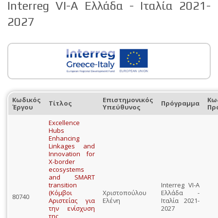
Interreg VI-A Ελλάδα - Ιταλία 2021-
2027
Κωδικός
Επιστημονικός
Κω
Τίτλος
Πρόγραμμα
Έργου
Υπεύθυνος
Πρ
Excellence
Hubs
Enhancing
Linkages and
Innovation for
X-border
ecosystems
and SMART
transition
Interreg VI-A
(Κόμβοι
Χριστοπούλου
Ελλάδα -
80740
Αριστείας για
Ελένη
Ιταλία 2021-
την ενίσχυση
2027
της