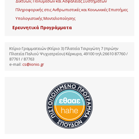
Δικτύων, Πολυμέσων και Ασφάλειας Συστημάτων
Πληροφορικής στις Ανθρωπιστικές και Κοινωνικές Επιστήμες
Υπολογιστικής Μοντελοποίησης
Ερευνητικά Προγράμματα
Κτίριο Γραμματειών (Κτίριο 3) Πλατεία Τσιριγώτη 7 (πρώην
Πλατεία Παλιού Ψυχιατρείου) Κέρκυρα, 49100 τηλ:26610 87760 /
87761 / 87763
e-mail:
cs@ionio.gr