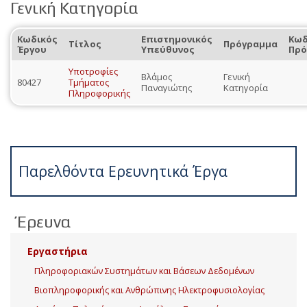
Γενική Κατηγορία
Κωδικός
Επιστημονικός
Κωδ
Τίτλος
Πρόγραμμα
Έργου
Υπεύθυνος
Πρό
Υποτροφίες
Βλάμος
Γενική
80427
Τμήματος
Παναγιώτης
Κατηγορία
Πληροφορικής
Παρελθόντα Ερευνητικά Έργα
Έρευνα
Εργαστήρια
Πληροφοριακών Συστημάτων και Βάσεων Δεδομένων
Βιοπληροφορικής και Ανθρώπινης Ηλεκτροφυσιολογίας