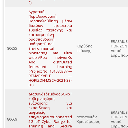
2)
Αγροτική
Περιβαλλοντική
Παρακολούθηση μέσω
δικτύων εξαιρετικά
ευρείας περιοχής και
κατανεμημένη
ομοσπονδιακή
ERASMU
μάθηση=Rural
Καρύδης
HORIZO
80655
Environmental
Ιωάννης
Λοιπά
Monitoring via ultra
Ευρωπαϊ
wide-ARea networKs
And distriButed
federated Learning
(Project No: 101086387 —
REMARKABLE —
HORIZON-MSCA-2021-SE-
01)
Διασυνδεδεμένος 5G-IoT
κυβερνοχώρος
εξάσκησης για
εκπαίδευση και
ασφαλείς
ERASMU
επιχειρήσεις=Connected
Νταντογιάν
HORIZO
80669
5G-IoT Cyber Range for
Χριστόφορος
Λοιπά
Training and Secure
Ευρωπαϊ