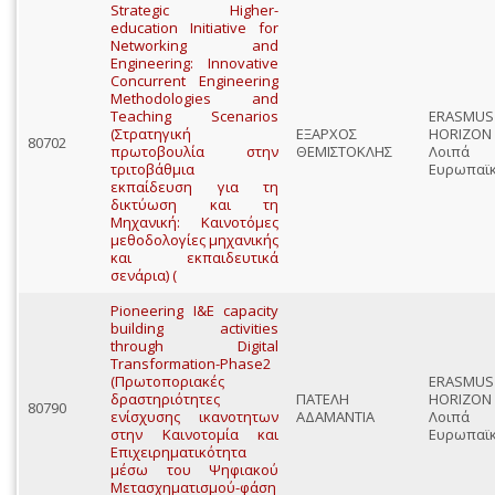
Strategic Higher-
education Initiative for
Networking and
Engineering: Innovative
Concurrent Engineering
Methodologies and
Teaching Scenarios
ERASMU
(Στρατηγική
ΕΞΑΡΧΟΣ
HORIZO
80702
πρωτοβουλία στην
ΘΕΜΙΣΤΟΚΛΗΣ
Λοιπά
τριτοβάθμια
Ευρωπαϊ
εκπαίδευση για τη
δικτύωση και τη
Μηχανική: Καινοτόμες
μεθοδολογίες μηχανικής
και εκπαιδευτικά
σενάρια) (
Pioneering I&E capacity
building activities
through Digital
Transformation-Phase2
(Πρωτοποριακές
ERASMU
δραστηριότητες
ΠΑΤΕΛΗ
HORIZO
80790
ενίσχυσης ικανοτητων
ΑΔΑΜΑΝΤΙΑ
Λοιπά
στην Καινοτομία και
Ευρωπαϊ
Επιχειρηματικότητα
μέσω του Ψηφιακού
Μετασχηματισμού-φάση