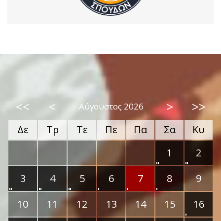
<<
<
>
>>
Αύγουστος 2026
Δε
Τρ
Τε
Πε
Πα
Σα
Κυ
1
2
3
4
5
6
7
8
9
10
11
12
13
14
15
16