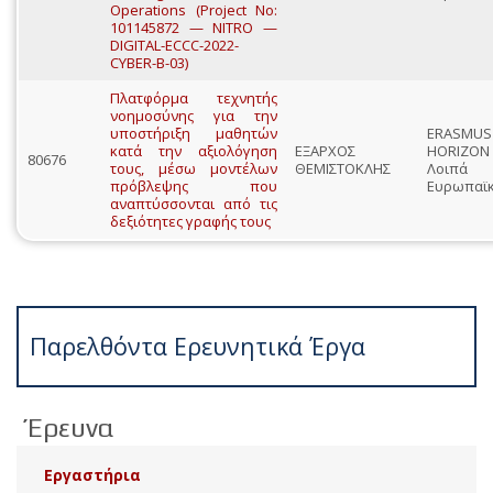
Operations (Project No:
101145872 — NITRO —
DIGITAL-ECCC-2022-
CYBER-B-03)
Πλατφόρμα τεχνητής
νοημοσύνης για την
υποστήριξη μαθητών
ERASMU
κατά την αξιολόγηση
ΕΞΑΡΧΟΣ
HORIZO
80676
τους, μέσω μοντέλων
ΘΕΜΙΣΤΟΚΛΗΣ
Λοιπά
πρόβλεψης που
Ευρωπαϊ
αναπτύσσονται από τις
δεξιότητες γραφής τους
Παρελθόντα Ερευνητικά Έργα
Έρευνα
Εργαστήρια