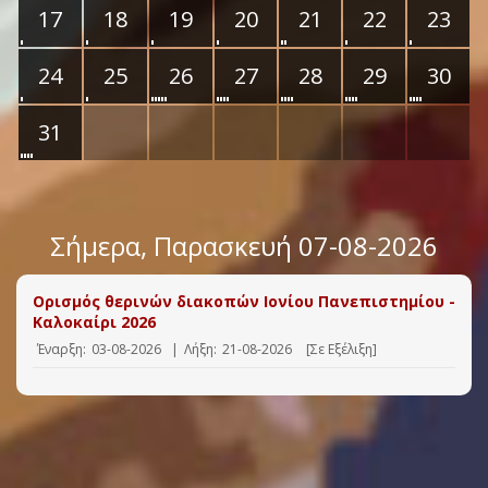
17
18
19
20
21
22
23
24
25
26
27
28
29
30
31
Σήμερα
, Παρασκευή 07-08-2026
Ορισμός θερινών διακοπών Ιονίου Πανεπιστημίου -
Καλοκαίρι 2026
Έναρξη:
03-08-2026
|
Λήξη:
21-08-2026
[Σε Εξέλιξη]