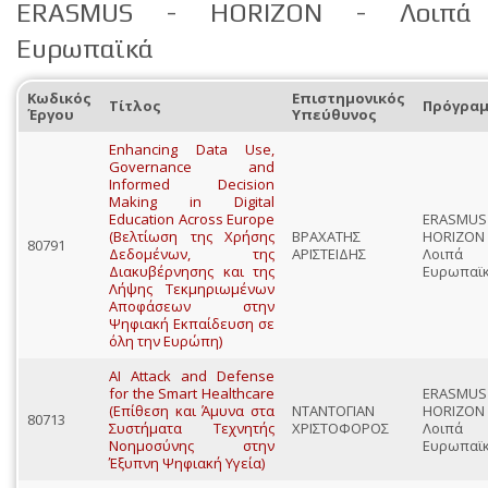
ERASMUS - HORIZON - Λοιπά
Ευρωπαϊκά
Κωδικός
Επιστημονικός
Τίτλος
Πρόγρα
Έργου
Υπεύθυνος
Enhancing Data Use,
Governance and
Informed Decision
Making in Digital
Education Across Europe
ERASMU
(Βελτίωση της Χρήσης
ΒΡΑΧΑΤΗΣ
HORIZO
80791
Δεδομένων, της
ΑΡΙΣΤΕΙΔΗΣ
Λοιπά
Διακυβέρνησης και της
Ευρωπαϊ
Λήψης Τεκμηριωμένων
Αποφάσεων στην
Ψηφιακή Εκπαίδευση σε
όλη την Ευρώπη)
AI Attack and Defense
for the Smart Healthcare
ERASMU
(Επίθεση και Άμυνα στα
ΝΤΑΝΤΟΓΙΑΝ
HORIZO
80713
Συστήματα Τεχνητής
ΧΡΙΣΤΟΦΟΡΟΣ
Λοιπά
Νοημοσύνης στην
Ευρωπαϊ
Έξυπνη Ψηφιακή Υγεία)