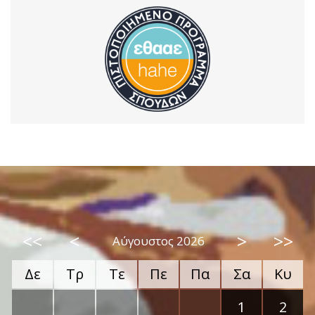
<<
<
>
>>
Αύγουστος 2026
Δε
Τρ
Τε
Πε
Πα
Σα
Κυ
1
2