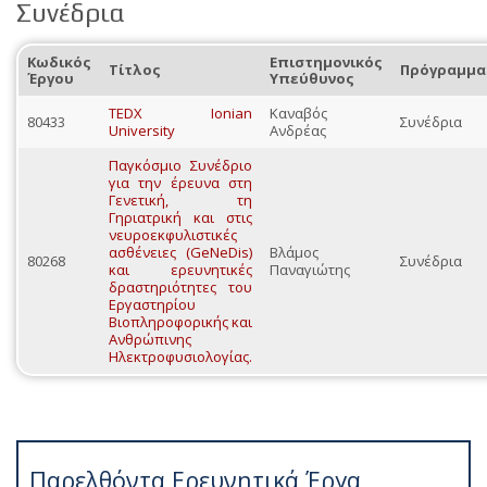
Συνέδρια
Κωδικός
Επιστημονικός
Τίτλος
Πρόγραμμα
Έργου
Υπεύθυνος
TEDX Ionian
Καναβός
80433
Συνέδρια
University
Ανδρέας
Παγκόσμιο Συνέδριο
για την έρευνα στη
Γενετική, τη
Γηριατρική και στις
νευροεκφυλιστικές
ασθένειες (GeNeDis)
Βλάμος
80268
Συνέδρια
και ερευνητικές
Παναγιώτης
δραστηριότητες του
Εργαστηρίου
Βιοπληροφορικής και
Ανθρώπινης
Ηλεκτροφυσιολογίας.
Παρελθόντα Ερευνητικά Έργα