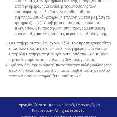
συντελεστές των κριτηρίων επιλογής καθορίζονται πριν
από την ημερομηνία έναρξης της υποβολής των
υποψηφιοτήτων. Εφόσον δεν καθορισθούν
συμπληρωματικά κριτήρια, η επιλογή γίνεται με βάση τα
κριτήρια (i) – (vi). Υποψήφιοι οι οποίοι, παρόλο ότι
εκλήθησαν, δεν προσήλθαν στην προγραμματισμένη
συνέντευξη αποκλείονται της περαιτέρω αξιολόγησης.
Οι υποψήφιοι που δεν έχουν λάβει τον προπτυχιακό τίτλο
σπουδών τους μέχρι την καταληκτική ημερομηνία για την
υποβολή υποψηφιοτήτων κρίνονται από την ΕΑΥ με βάση
την πλέον πρόσφατη αναλυτική βαθμολογία τους.
Εφόσον δεν προσκομιστεί πιστοποιητικό καλής γνώσης της
αγγλικής γλώσσας μπορεί να πιστοποιηθεί τούτη με άλλον
τρόπο ο οποίος αποφασίζεται από τη EAY.
Copyright © 2026
ΠΜΣ «Ψηφιακές Εφαρμογές και
Καινοτομία»
. All rights reserved.