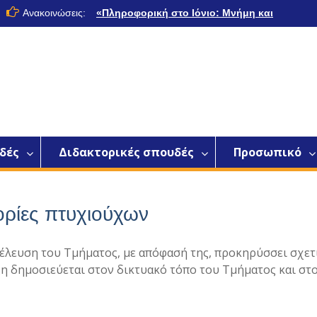
Ανακοινώσεις:
«Πληροφορική στο Ιόνιο: Μνήμη και
Όραμα»
Παρουσίαση- Πρόγραμμα
Μεταπτυχιακών Σπουδών «Ψηφιακές
Εφαρμογές και Καινοτομία»
δές
Διδακτορικές σπουδές
Προσωπικό
ορίες πτυχιούχων
νέλευση του Τμήματος, με απόφασή της, προκηρύσσει σχετ
ξη δημοσιεύεται στον δικτυακό τόπο του Τμήματος και στ