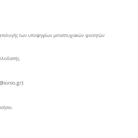
ία επιλογής των υποψηφίων μεταπτυχιακών φοιτητών
αλλοδαπής.
ionio.gr):
τήσει.