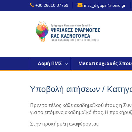
Skip
+30 26610 87759
msc_digapin@ionio.gr
to
content
Δομή ΠΜΣ
Μεταπτυχιακές Σπου
Υποβολή αιτήσεων / Κατηγ
Πριν το τέλος κάθε ακαδημαϊκού έτους η Συ
για το επόμενο ακαδημαϊκό έτος. Η προκήρυ
Στην προκήρυξη αναφέρονται: