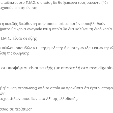
αποδεκτοί στο Π.Μ.Σ. ο οποίος δε θα ξεπερνά τους σαράντα (40)
υχιακών φοιτητών στη
ι η ακριβής διεύθυνση στην οποία πρέπει αυτά να υποβληθούν
ματος θα κρίνει αναγκαία και η οποία θα διευκολύνει τη διαδικασ
.Σ.. είναι οι εξής:
ου κύκλου σπουδών Α.Ε.Ι. της ημεδαπής ή ομοταγών ιδρυμάτων της 
ώση της ελληνικής
οι υποψήφιοι είναι τα εξής (με αποστολή στο msc_digapin@
 βεβαίωση περάτωσης) από τα οποία να προκύπτει ότι έχουν αποφοι
ών).
τοχοι τίτλων σπουδών από ΑΕΙ της αλλοδαπής.
.
σσας (σε περίπτωση