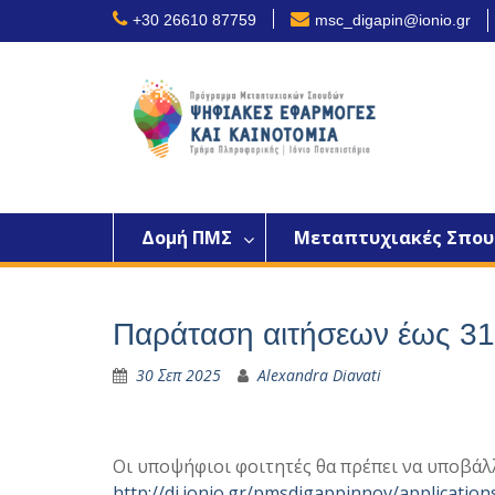
Skip
+30 26610 87759
msc_digapin@ionio.gr
to
content
Δομή ΠΜΣ
Μεταπτυχιακές Σπου
Παράταση αιτήσεων έως 31/
30 Σεπ 2025
Alexandra Diavati
Οι υποψήφιοι φοιτητές θα πρέπει να υποβά
http://di.ionio.gr/pmsdigappinnov/application