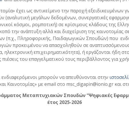
τομία» έχει ως αντικείμενο την παροχή εξειδικευμένων 
 (αναλυτική μεγάλων δεδομένων, συνεργατικές εφαρμογές
νικοί κόσμοι, ρομποτική) σε κρίσιμους κλάδους της Ελλην
σκοπό την ανάπτυξη αλλά και διαχείριση της καινοτομίας 
ν (π.χ., Πληροφορικής, Παιδαγωγικών Σπουδών) που ενδι
ογιών προκειμένου να απασχοληθούν σε αναπτυσσόμενους 
, ηλεκτρονική επιχειρηματικότητα), ή εργάζονται ήδη στο
 πιέσεις του επαγγελματικού τους περιβάλλοντος για χρ
ι ενδιαφερόμενοι μπορούν να απευθύνονται στην
ιστοσελ
ι Καινοτομίας» με email στο msc_digapin@ionio.gr και στο
ράμματος Μεταπτυχιακών Σπουδών “Ψηφιακές Εφαρμογ
έτος 2025-2026