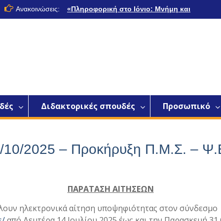
Ανακοινώσεις:
«Πληροφορική στο Ιόνιο: Μνήμη και
Όραμα»
Παρουσίαση- Πρόγραμμα
Μεταπτυχιακών Σπουδών «Ψηφιακές
Εφαρμογές και Καινοτομία»
δές
Διδακτορικές σπουδές
Προσωπικό
10/2025 – Προκήρυξη Π.Μ.Σ. – Ψ.
ΠΑΡΑΤΑΣΗ ΑΙΤΗΣΕΩΝ
λλουν ηλεκτρονικά αίτηση υποψηφιότητας στον σύνδεσμο
s/
από Δευτέρα 14 Ιουλίου 2025 έως και την Παρασκευή 31